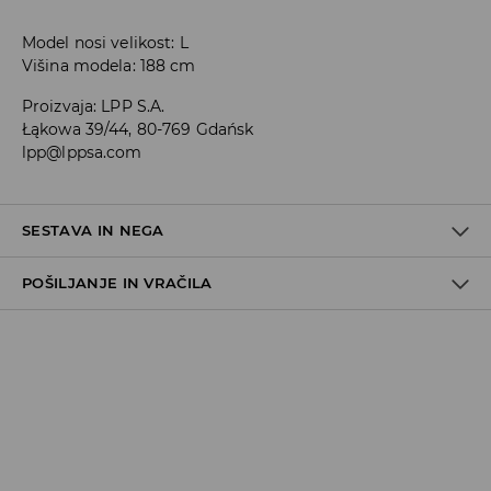
Model nosi velikost: L
Višina modela: 188 cm
Proizvaja
:
LPP S.A.
Łąkowa 39/44, 80-769 Gdańsk
lpp@lppsa.com
SESTAVA IN NEGA
POŠILJANJE IN VRAČILA
100% BOMBAŽ
Pravila pošiljanja
Prevzem v trgovini
(5–7 delovnih dni)
Brezplačno
DPD Pickup Point
(5–7 delovnih dni)
3,99 EUR
DPD na izbran naslov
(5–7 delovnih dni)