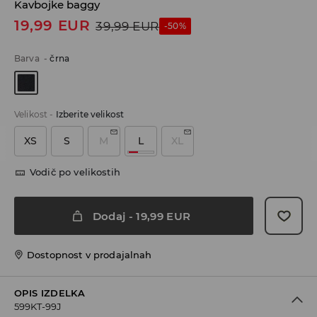
Kavbojke baggy
19,99
EUR
39,99
EUR
-50%
Barva
-
črna
Velikost
-
Izberite velikost
XS
S
M
L
XL
Vodič po velikostih
Dodaj
-
19,99
EUR
Dostopnost v prodajalnah
OPIS IZDELKA
599KT-99J