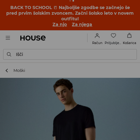
BACK TO SCHOOL
📒
Najboljše zgodbe se začnejo še
pred prvim šolskim zvoncem. Začni šolsko leto v novem
outfitu!
Za njo
Za njega
Priljubljene
Račun
Košarica
Išči
Moški