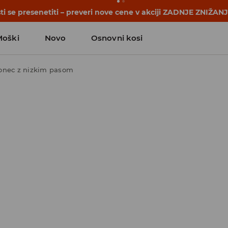
se začnejo še pred prvim šolskim zvoncem. Začni šolsko leto
Moški
Novo
Osnovni kosi
onec z nizkim pasom