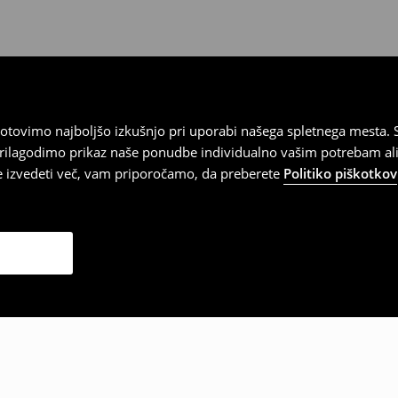
tovimo najboljšo izkušnjo pri uporabi našega spletnega mesta. S
 prilagodimo prikaz naše ponudbe individualno vašim potrebam ali
te izvedeti več, vam priporočamo, da preberete
Politiko piškotkov