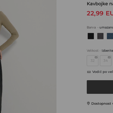
Kavbojke n
22,99
E
Barva
-
umazano
Velikost
-
Izberit
32
34
Vodič po vel
Dostopnost 