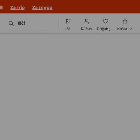
 v novem outfitu!
Za njo
Za njega
Išči
SI
Račun
Priljubljene
Košarica