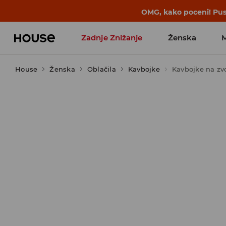
BACK TO SCHOOL
📒
Najboljše zgodbe 
Zadnje Znižanje
Ženska
House
Ženska
Favoriti vplivnežev
Oblačila
Kavbojke
Kavbojke na zv