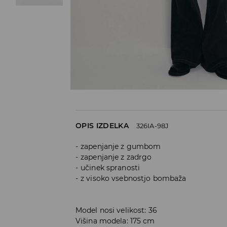
OPIS IZDELKA
326IA-98J
zapenjanje z gumbom
zapenjanje z zadrgo
učinek spranosti
z visoko vsebnostjo bombaža
Model nosi velikost: 36
Višina modela: 175 cm