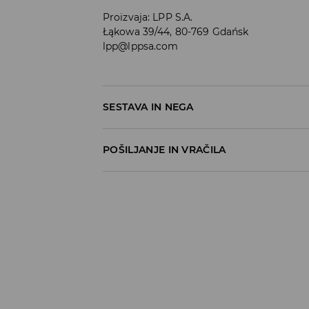
Proizvaja
:
LPP S.A.
Łąkowa 39/44, 80-769 Gdańsk
lpp@lppsa.com
SESTAVA IN NEGA
99% BOMBAŽ, 1% ELASTAN
POŠILJANJE IN VRAČILA
Pravila pošiljanja
Prevzem v trgovini
(5–7 delovnih dni)
Brezplačno
DPD Pickup Point
(5–7 delovnih dni)
3,99 EUR
DPD na izbran naslov
(5–7 delovnih dni)
4,99 EUR
DPD na izbran naslov – Plačilo po povzetj