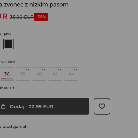
a zvonec z nizkim pasom
UR
-36%
35,99
EUR
 rjava
e velikost
36
38
40
42
44
ikostih
Dodaj
-
22,99
EUR
v prodajalnah