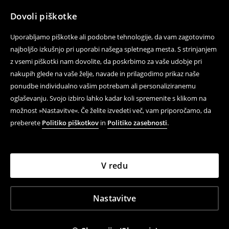
Dovoli piškotke
Uporabljamo piškotke ali podobne tehnologije, da vam zagotovimo
najboljšo izkušnjo pri uporabi našega spletnega mesta. S strinjanjem
z vsemi piškotki nam dovolite, da poskrbimo za vaše udobje pri
nakupih glede na vaše želje, navade in prilagodimo prikaz naše
ponudbe individualno vašim potrebam ali personaliziranemu
oglaševanju. Svojo izbiro lahko kadar koli spremenite s klikom na
možnost »Nastavitve«. Če želite izvedeti več, vam priporočamo, da
preberete
Politiko piškotkov
in
Politiko zasebnosti
.
V redu
Nastavitve