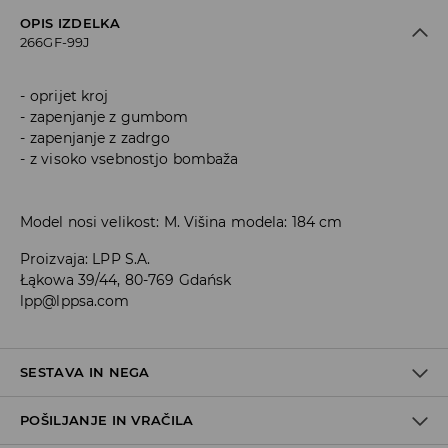
OPIS IZDELKA
266GF-99J
oprijet kroj
zapenjanje z gumbom
zapenjanje z zadrgo
z visoko vsebnostjo bombaža
Model nosi velikost: M. Višina modela: 184 cm
Proizvaja
:
LPP S.A.
Łąkowa 39/44, 80-769 Gdańsk
lpp@lppsa.com
SESTAVA IN NEGA
POŠILJANJE IN VRAČILA
99% BOMBAŽ, 1% ELASTAN