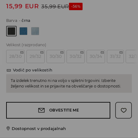
15,99
EUR
35,99
EUR
-56%
Barva
-
črna
Velikost
(razprodano)
28/30
29/32
30/30
30/32
30/34
31/32
32/
Vodič po velikostih
Ta izdelek trenutno ni na voljo v spletni trgovini. Izberite
željeno velikost in se prijavite na obveščanje o dostopnosti.
OBVESTITE ME
Dostopnost v prodajalnah