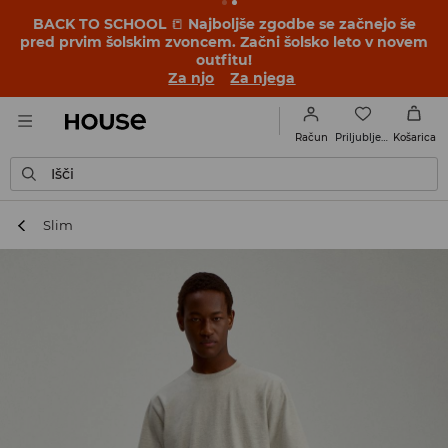
BACK TO SCHOOL
📒
Najboljše zgodbe se začnejo še
pred prvim šolskim zvoncem. Začni šolsko leto v novem
outfitu!
Za njo
Za njega
Priljubljene
Račun
Košarica
Išči
Slim