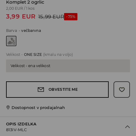
Komplet 2 ogrlic
2,00 EUR
/
1 kos
3,99
EUR
15,99
EUR
-75%
Barva
-
večbarvna
Velikost
-
ONE SIZE
(kmalu na voljo)
Velikost - ena velikost
OBVESTITE ME
Dostopnost v prodajalnah
OPIS IZDELKA
813IV-MLC