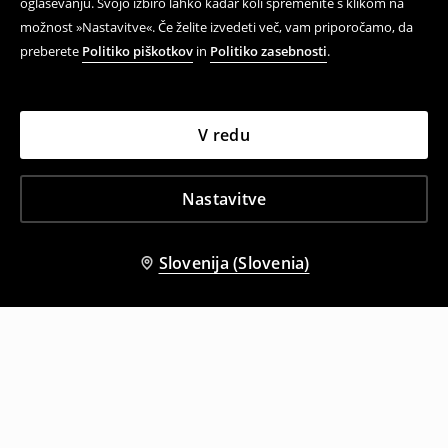
oglaševanju. Svojo izbiro lahko kadar koli spremenite s klikom na
možnost »Nastavitve«. Če želite izvedeti več, vam priporočamo, da
preberete
Politiko piškotkov
in
Politiko zasebnosti
.
V redu
Nastavitve
Slovenija (Slovenia)