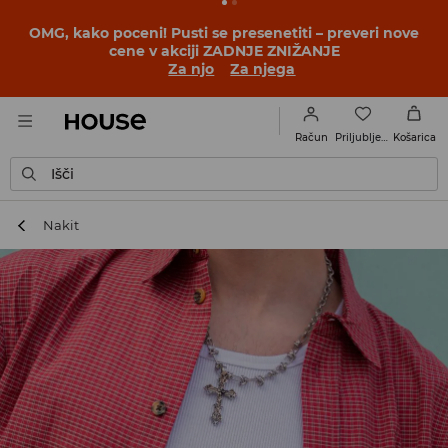
BACK TO SCHOOL
📒
Najboljše zgodbe se začnejo še
pred prvim šolskim zvoncem. Začni šolsko leto v novem
outfitu!
Za njo
Za njega
Priljubljene
Račun
Košarica
Išči
Nakit