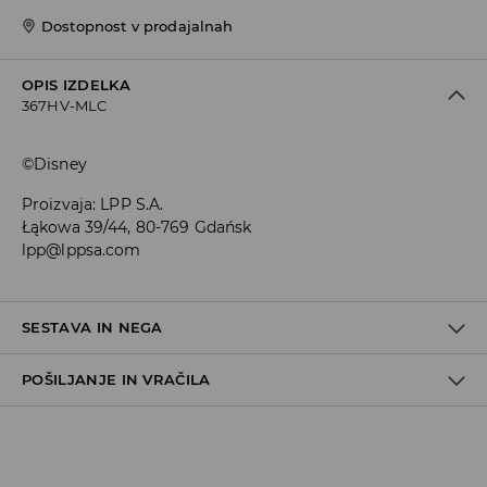
Dostopnost v prodajalnah
OPIS IZDELKA
367HV-MLC
©Disney
Proizvaja
:
LPP S.A.
Łąkowa 39/44, 80-769 Gdańsk
lpp@lppsa.com
SESTAVA IN NEGA
POŠILJANJE IN VRAČILA
58% BOMBAŽ, 35% POLIESTER, 5% ELASTODIEN, 2% ELASTAN
Pravila pošiljanja