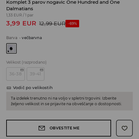
Komplet 3 parov nogavic One Hundred and One
Dalmatians
1,33 EUR
/
1 par
3,99
EUR
12,99
EUR
-69%
Barva
-
večbarvna
Velikost
(razprodano)
36-38
39-41
Vodič po velikostih
Ta izdelek trenutno ni na voljo v spletni trgovini. Izberite
željeno velikost in se prijavite na obveščanje o dostopnosti.
OBVESTITE ME