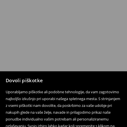
Dovoli piškotke
Uporabljamo piškotke ali podobne tehnologije, da vam zagotovimo
najboljšo izkušnjo pri uporabi našega spletnega mesta. S strinjanjem
z vsemi piškotki nam dovolite, da poskrbimo za vaše udobje pri
nakupih glede na vaše želje, navade in prilagodimo prikaz naše
ponudbe individualno vašim potrebam ali personaliziranemu
oglaševanju. Svojo izbiro lahko kadar koli spremenite s klikom na