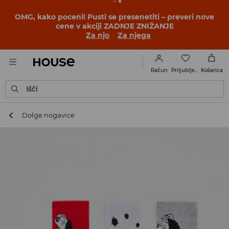
BACK TO SCHOOL
📒
Najboljše zgodbe se začnejo še
pred prvim šolskim zvoncem. Začni šolsko leto v novem
outfitu!
Za njo
Za njega
Priljubljene
Račun
Košarica
Išči
Dolge nogavice