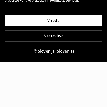
preberete
Politiko piškotkov
in
Politiko zasebnosti
.
V redu
Nastavitve
Slovenija (Slovenia)