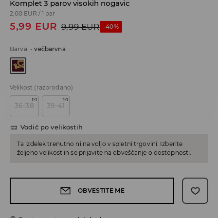
Komplet 3 parov visokih nogavic
2,00 EUR
/
1 par
5,99
EUR
9,99
EUR
-40%
Barva
-
večbarvna
Velikost
(razprodano)
36-38
39-41
Vodič po velikostih
Ta izdelek trenutno ni na voljo v spletni trgovini. Izberite
željeno velikost in se prijavite na obveščanje o dostopnosti.
OBVESTITE ME