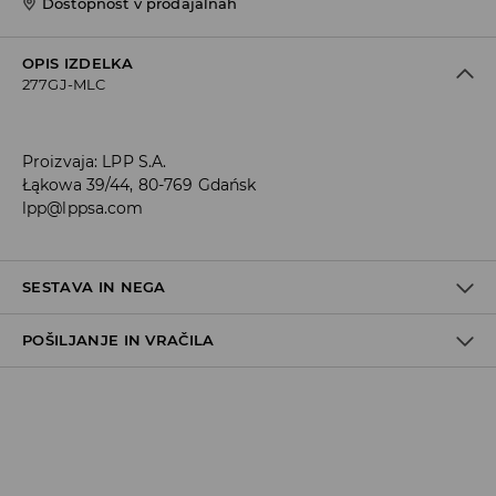
Dostopnost v prodajalnah
OPIS IZDELKA
277GJ-MLC
Proizvaja
:
LPP S.A.
Łąkowa 39/44, 80-769 Gdańsk
lpp@lppsa.com
SESTAVA IN NEGA
POŠILJANJE IN VRAČILA
70% VISKOZA, 27% POLIESTER, 3% ELASTAN
Pravila pošiljanja
Prevzem v trgovini
(5–7 delovnih dni)
Brezplačno