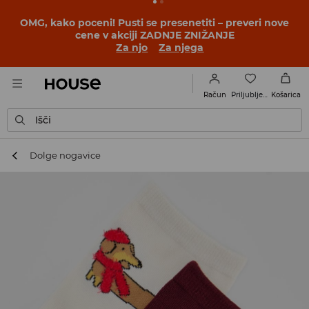
OMG, kako poceni! Pusti se presenetiti – preveri nove
cene v akciji ZADNJE ZNIŽANJE
Za njo
Za njega
Priljubljene
Račun
Košarica
Išči
Dolge nogavice