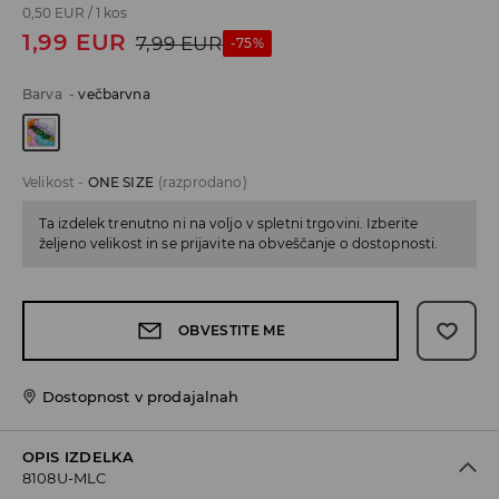
0,50 EUR
/
1 kos
1,99
EUR
7,99
EUR
-75%
Barva
-
večbarvna
Velikost
-
ONE SIZE
(razprodano)
Ta izdelek trenutno ni na voljo v spletni trgovini. Izberite
željeno velikost in se prijavite na obveščanje o dostopnosti.
OBVESTITE ME
Dostopnost v prodajalnah
OPIS IZDELKA
8108U-MLC