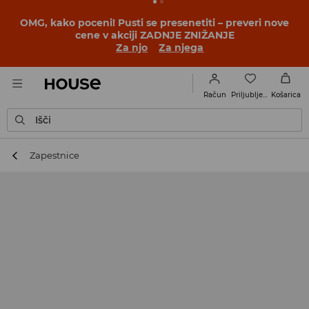
BACK TO SCHOOL
📒
Najboljše zgodbe se začnejo še
pred prvim šolskim zvoncem. Začni šolsko leto v novem
outfitu!
Za njo
Za njega
Priljubljene
Račun
Košarica
Išči
Zapestnice