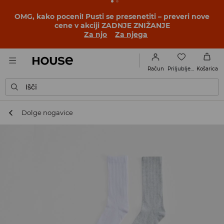
BACK TO SCHOOL
📒
Najboljše zgodbe se začnejo še
pred prvim šolskim zvoncem. Začni šolsko leto v novem
outfitu!
Za njo
Za njega
Priljubljene
Račun
Košarica
Išči
Dolge nogavice