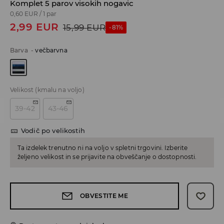
Komplet 5 parov visokih nogavic
0,60 EUR
/
1 par
2,99
EUR
15,99
EUR
-81%
Barva
-
večbarvna
Velikost
(kmalu na voljo)
39-42
43-46
Vodič po velikostih
Ta izdelek trenutno ni na voljo v spletni trgovini. Izberite
željeno velikost in se prijavite na obveščanje o dostopnosti.
OBVESTITE ME