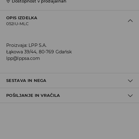
Dostopnost v prodajalnah
OPIS IZDELKA
052IU-MLC
Proizvaja
:
LPP S.A.
Łąkowa 39/44, 80-769 Gdańsk
lpp@lppsa.com
SESTAVA IN NEGA
POŠILJANJE IN VRAČILA
60% BOMBAŽ, 33% POLIESTER, 3% ELASTODIEN, 2% ELASTAN, 2%
POLIAMID
Pravila pošiljanja
Prevzem v trgovini
(5–7 delovnih dni)
Brezplačno