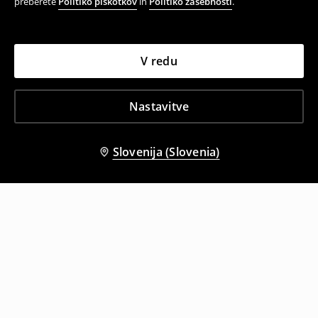
preberete
Politiko piškotkov
in
Politiko zasebnosti
.
V redu
Nastavitve
Slovenija (Slovenia)