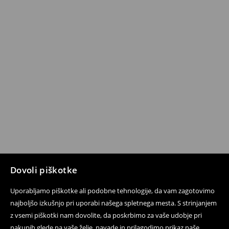
Dovoli piškotke
Uporabljamo piškotke ali podobne tehnologije, da vam zagotovimo
najboljšo izkušnjo pri uporabi našega spletnega mesta. S strinjanjem
z vsemi piškotki nam dovolite, da poskrbimo za vaše udobje pri
nakupih glede na vaše želje, navade in prilagodimo prikaz naše