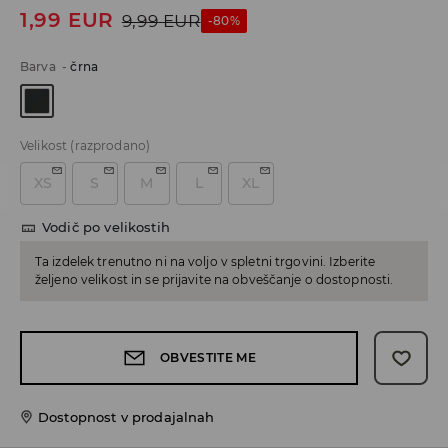
1,99
EUR
9,99
EUR
-80%
Barva
-
črna
Velikost
(razprodano)
XS
S
M
L
XL
Vodič po velikostih
Ta izdelek trenutno ni na voljo v spletni trgovini. Izberite
željeno velikost in se prijavite na obveščanje o dostopnosti.
OBVESTITE ME
Dostopnost v prodajalnah