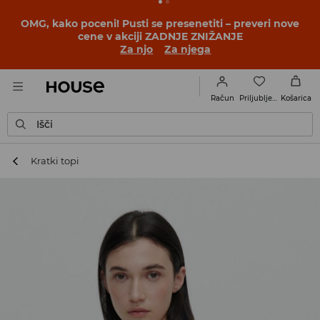
BACK TO SCHOOL
📒
Najboljše zgodbe se začnejo še
pred prvim šolskim zvoncem. Začni šolsko leto v novem
outfitu!
Za njo
Za njega
Priljubljene
Račun
Košarica
Išči
Kratki topi