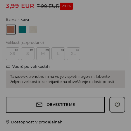
3,99
EUR
7,99
EUR
-50%
Barva
-
kava
Velikost
(razprodano)
XS
S
M
L
XL
Vodič po velikostih
Ta izdelek trenutno ni na voljo v spletni trgovini. Izberite
željeno velikost in se prijavite na obveščanje o dostopnosti.
OBVESTITE ME
Dostopnost v prodajalnah