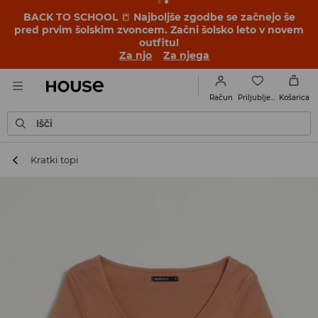
BACK TO SCHOOL
📒
Najboljše zgodbe se začnejo še
pred prvim šolskim zvoncem. Začni šolsko leto v novem
outfitu!
Za njo
Za njega
Priljubljene
Račun
Košarica
Išči
Kratki topi