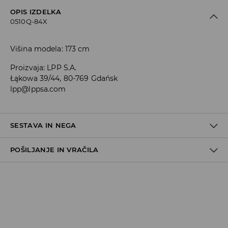
OPIS IZDELKA
0510Q-84X
Višina modela: 173 cm
Proizvaja
:
LPP S.A.
Łąkowa 39/44, 80-769 Gdańsk
lpp@lppsa.com
SESTAVA IN NEGA
POŠILJANJE IN VRAČILA
Material I
:
100% BOMBAŽ
STROJNO PRANJE PRI NAJV. TEMP. 30 °C - BLAG
Pravila pošiljanja
POSTOPEK
NE UPORABLJAJTE BELILA
Prevzem v trgovini
(5–7 delovnih dni)
Brezplačno
NE SUŠITE V SUŠILNEM STROJU
DPD Pickup Point
(5–7 delovnih dni)