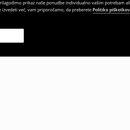
 prilagodimo prikaz naše ponudbe individualno vašim potrebam ali
te izvedeti več, vam priporočamo, da preberete
Politiko piškotkov
zbrale