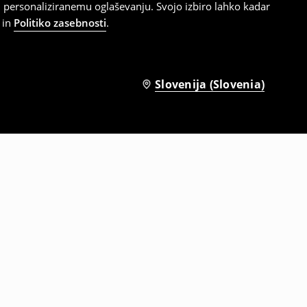
 personaliziranemu oglaševanju. Svojo izbiro lahko kadar
in
Politiko zasebnosti
.
Slovenija (Slovenia)