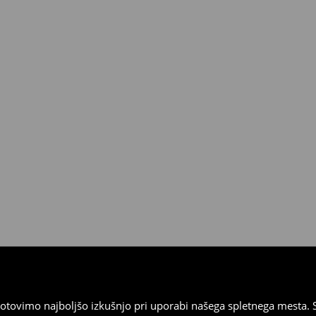
ni v fizičnih poslovalnicah
a odložena plačila).
tovimo najboljšo izkušnjo pri uporabi našega spletnega mesta. S