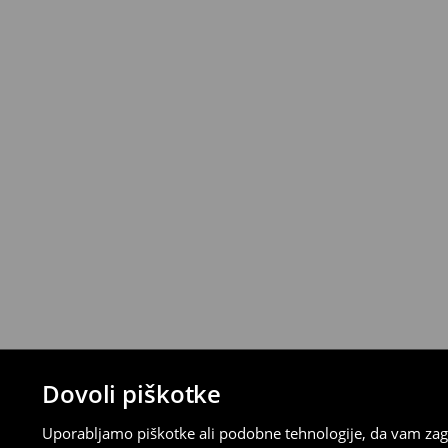
Izdelke lahko brezplačno vrneš v roku 30 d
House z izbranimi načini vračila (ne velja z
⟶
Podrobna politika vračanja
Dovoli piškotke
Uporabljamo piškotke ali podobne tehnologije, da vam zago