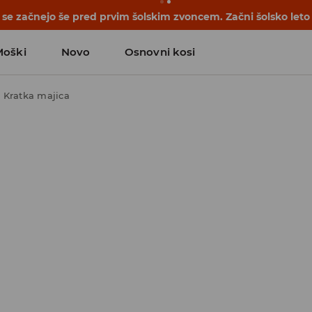
se začnejo še pred prvim šolskim zvoncem. Začni šolsko leto
Moški
Novo
Osnovni kosi
Kratka majica