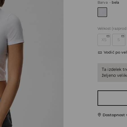
Barva
-
bela
Velikost
(razprod
XS
S
Vodič po vel
Ta izdelek tr
željeno veli
Dostopnost 