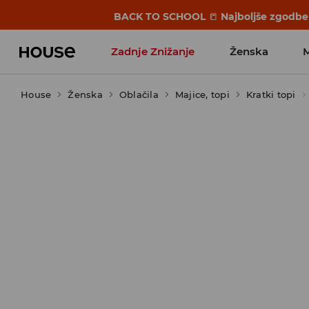
BACK TO SCHOOL
📒
Najboljše zgodbe 
Zadnje Znižanje
Ženska
House
Ženska
Favoriti vplivnežev
Oblačila
Majice, topi
Kratki topi