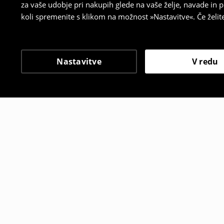
za vaše udobje pri nakupih glede na vaše želje, navade in
koli spremenite s klikom na možnost »Nastavitve«. Če želi
Nastavitve
V redu
Tudi druge stranke so i