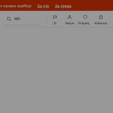
 v novem outfitu!
Za njo
Za njega
Išči
SI
Račun
Priljubljene
Košarica