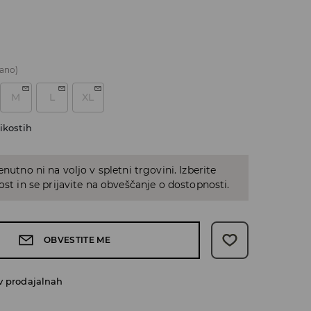
ano)
M
L
XL
ikostih
enutno ni na voljo v spletni trgovini. Izberite
kost in se prijavite na obveščanje o dostopnosti.
OBVESTITE ME
v prodajalnah