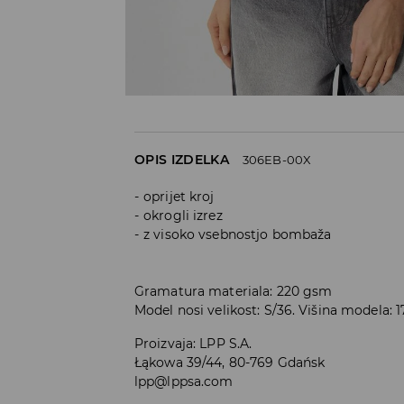
OPIS IZDELKA
306EB-00X
oprijet kroj
okrogli izrez
z visoko vsebnostjo bombaža
Gramatura materiala: 220 gsm
Model nosi velikost: S/36. Višina modela: 
Proizvaja
:
LPP S.A.
Łąkowa 39/44, 80-769 Gdańsk
lpp@lppsa.com