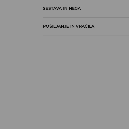
SESTAVA IN NEGA
63% BOMBAŽ, 37% POLIESTER
POŠILJANJE IN VRAČILA
Pravila pošiljanja
Prevzem v trgovini
(5–7 delovnih dni)
Brezplačno
DPD Pickup Point
(5–7 delovnih dni)
3,99 EUR
DPD na izbran naslov
(5–7 delovnih dni)
4,99 EUR
DPD na izbran naslov – Plačilo po povzetj
5,99 EUR
⟶
Načini dostave
Pravila vračil