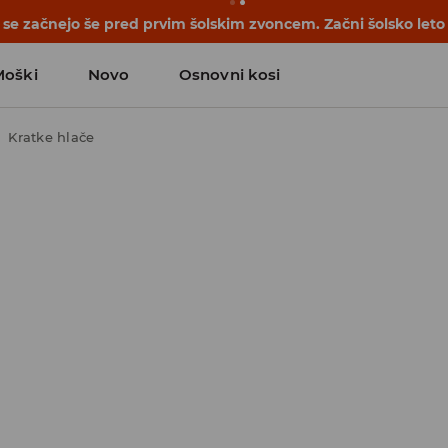
se začnejo še pred prvim šolskim zvoncem. Začni šolsko leto
Moški
Novo
Osnovni kosi
Kratke hlače