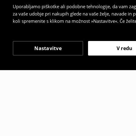
Uporabljamo piškotke ali podobne tehnologije, da vam zago
za vaše udobje pri nakupih glede na vaše želje, navade in
koli spremenite s klikom na možnost »Nastavitve«. Če želi
Nastavitve
V redu
Tudi druge stranke so i