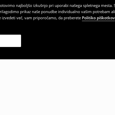
tovimo najboljšo izkušnjo pri uporabi našega spletnega mesta. S
 prilagodimo prikaz naše ponudbe individualno vašim potrebam ali
te izvedeti več, vam priporočamo, da preberete
Politiko piškotkov
zbrale