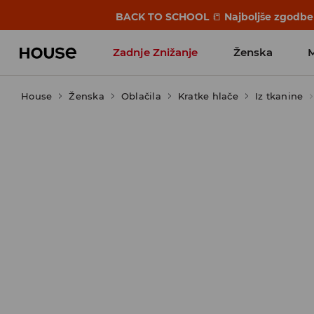
BACK TO SCHOOL
📒
Najboljše zgodbe 
Zadnje Znižanje
Ženska
House
Ženska
Favoriti vplivnežev
Oblačila
Kratke hlače
Iz tkanine