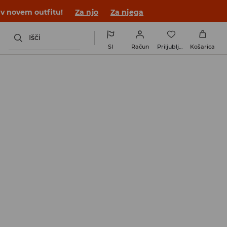
 v novem outfitu!
Za njo
Za njega
Išči
SI
Račun
Priljubljene
Košarica