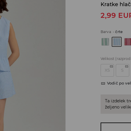
Kratke hla
2,99
EU
Barva
-
črte
Velikost
(razprod
XS
S
Vodič po vel
Ta izdelek tr
željeno veli