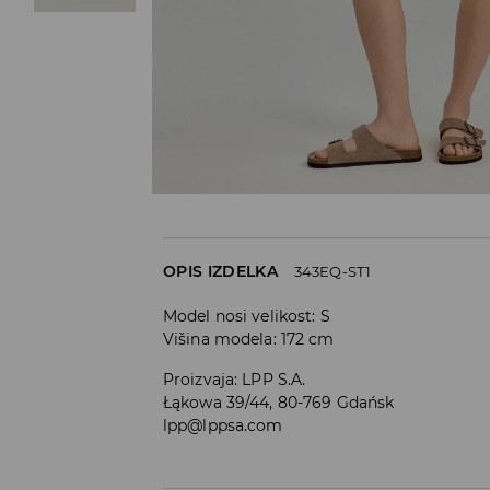
OPIS IZDELKA
343EQ-ST1
Model nosi velikost: S
Višina modela: 172 cm
Proizvaja
:
LPP S.A.
Łąkowa 39/44, 80-769 Gdańsk
lpp@lppsa.com