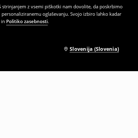
 strinjanjem z vsemi piškotki nam dovolite, da poskrbimo
 personaliziranemu oglaševanju. Svojo izbiro lahko kadar
in
Politiko zasebnosti
.
Slovenija (Slovenia)