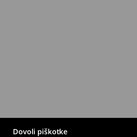
Izdelke lahko brezplačno vrneš v roku 30 d
House z izbranimi načini vračila (ne velja z
⟶
Podrobna politika vračanja
Dovoli piškotke