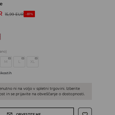
če
R
-81%
15,99
EUR
ano)
M
L
XL
ikostih
enutno ni na voljo v spletni trgovini. Izberite
kost in se prijavite na obveščanje o dostopnosti.
OBVESTITE ME