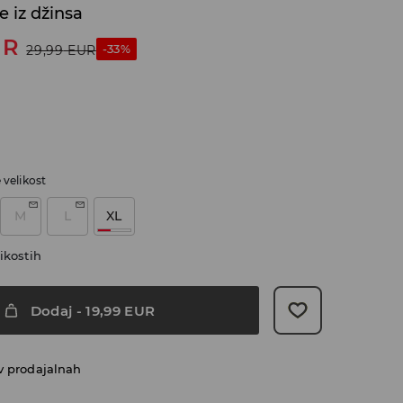
e iz džinsa
UR
-33%
29,99
EUR
e velikost
M
L
XL
ikostih
Dodaj
-
19,99
EUR
v prodajalnah