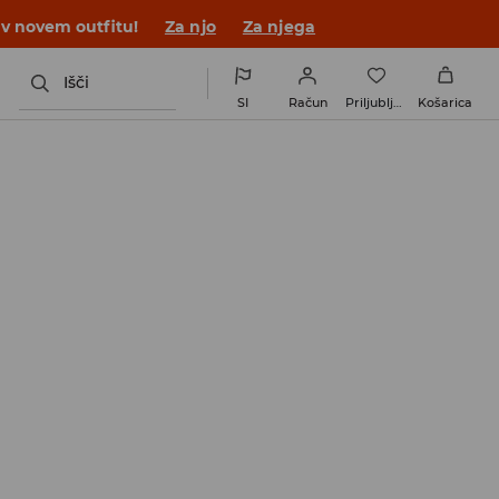
 v novem outfitu!
Za njo
Za njega
Išči
SI
Račun
Priljubljene
Košarica