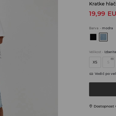
Kratke hlač
19,99
E
Barva
-
modra
Velikost
-
Izberit
XS
S
Vodič po vel
Dostopnost 