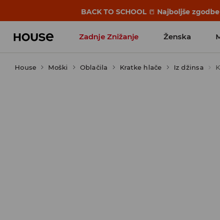
BACK TO SCHOOL
📒
Najboljše zgodbe 
Zadnje Znižanje
Ženska
House
Moški
Favoriti vplivnežev
Oblačila
Kratke hlače
Iz džinsa
K