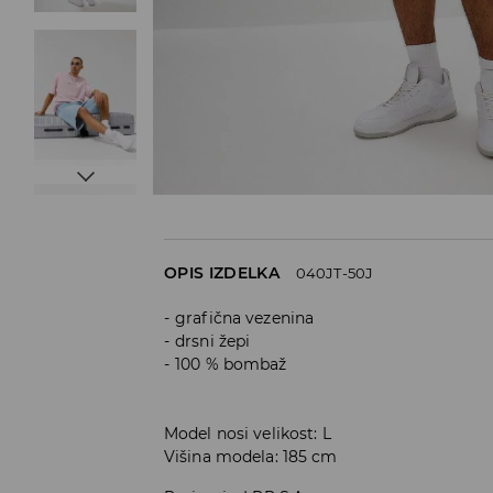
OPIS IZDELKA
040JT-50J
grafična vezenina
drsni žepi
100 % bombaž
Model nosi velikost: L
Višina modela: 185 cm