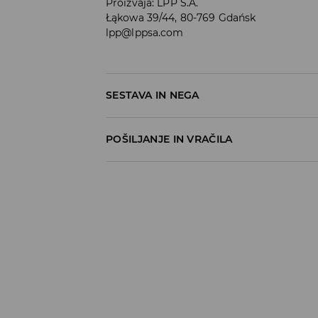
Proizvaja
:
LPP S.A.
Łąkowa 39/44, 80-769 Gdańsk
lpp@lppsa.com
SESTAVA IN NEGA
POŠILJANJE IN VRAČILA
Pravila pošiljanja
Prevzem v trgovini
(5–7 delovnih dni)
Brezplačno
DPD Pickup Point
(5–7 delovnih dni)
3,99 EUR
DPD na izbran naslov
(5–7 delovnih dni)
4,99 EUR
DPD na izbran naslov – Plačilo po povzetj
5,99 EUR