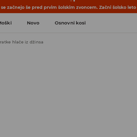
se začnejo še pred prvim šolskim zvoncem. Začni šolsko leto
Moški
Novo
Osnovni kosi
ratke hlače iz džinsa