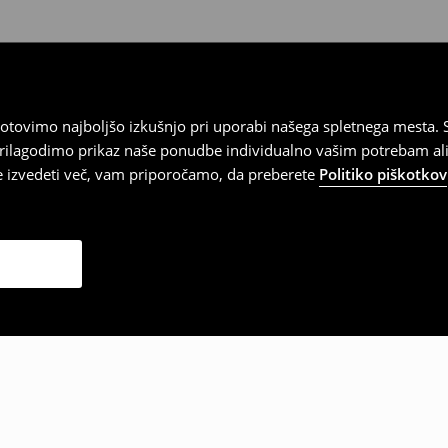
tovimo najboljšo izkušnjo pri uporabi našega spletnega mesta. S
 prilagodimo prikaz naše ponudbe individualno vašim potrebam ali
te izvedeti več, vam priporočamo, da preberete
Politiko piškotkov