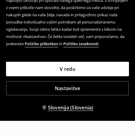
najboljšo izkušnjo pri uporabi našega spletnega mesta. S strinjanjem
z vsemi piškotki nam dovolite, da poskrbimo za vaše udobje pri
nakupih glede na vaše želje, navade in prilagodimo prikaz naše
ponudbe individualno vašim potrebam ali personaliziranemu
oglaševanju. Svojo izbiro lahko kadar koli spremenite s klikom na
možnost »Nastavitve«. Če želite izvedeti več, vam priporočamo, da
preberete
Politiko piškotkov
in
Politiko zasebnosti
.
V redu
Nastavitve
Slovenija (Slovenia)