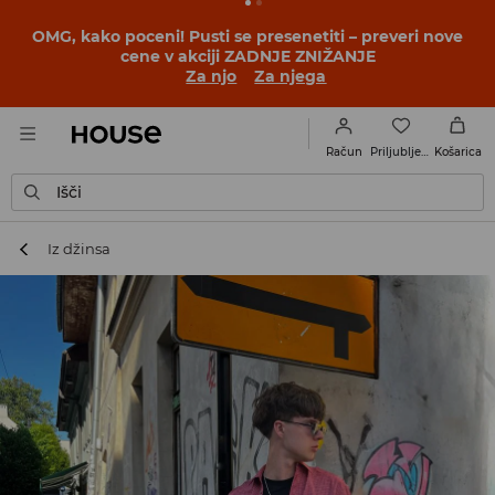
BACK TO SCHOOL
📒
Najboljše zgodbe se začnejo še
pred prvim šolskim zvoncem. Začni šolsko leto v novem
outfitu!
Za njo
Za njega
Priljubljene
Račun
Košarica
Išči
Iz džinsa