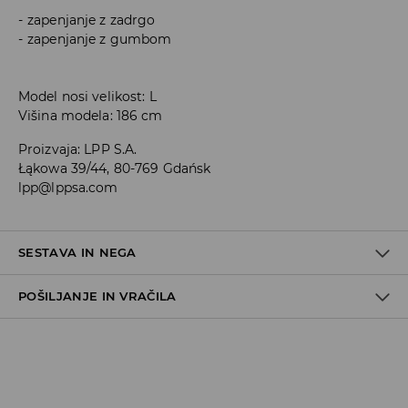
zapenjanje z zadrgo
zapenjanje z gumbom
Model nosi velikost: L
Višina modela: 186 cm
Proizvaja
:
LPP S.A.
Łąkowa 39/44, 80-769 Gdańsk
lpp@lppsa.com
SESTAVA IN NEGA
POŠILJANJE IN VRAČILA
100% BOMBAŽ
Pravila pošiljanja
Prevzem v trgovini
(5–7 delovnih dni)
Brezplačno