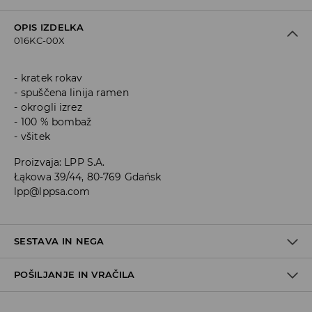
OPIS IZDELKA
016KC-00X
kratek rokav
spuščena linija ramen
okrogli izrez
100 % bombaž
všitek
Proizvaja
:
LPP S.A.
Łąkowa 39/44, 80-769 Gdańsk
lpp@lppsa.com
SESTAVA IN NEGA
POŠILJANJE IN VRAČILA
100% BOMBAŽ