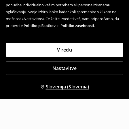
ponudbe individualno vašim potrebam ali personaliziranemu
oglaševanju. Svojo izbiro lahko kadar koli spremenite s klikom na
možnost »Nastavitve«. Če želite izvedeti več, vam priporočamo, da
preberete
Politiko piškotkov
in
Politiko zasebnosti
.
V redu
Nastavitve
Slovenija (Slovenia)