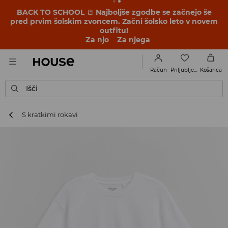
BACK TO SCHOOL
📒
Najboljše zgodbe se začnejo še
pred prvim šolskim zvoncem. Začni šolsko leto v novem
outfitu!
Za njo
Za njega
Priljubljene
Račun
Košarica
Išči
S kratkimi rokavi