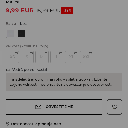
Majica
9,99
EUR
15,99
EUR
-38%
Barva
-
bela
Velikost
(kmalu na voljo)
XS
S
M
L
XL
XXL
Vodič po velikostih
Ta izdelek trenutno ni na voljo v spletni trgovini. Izberite
željeno velikost in se prijavite na obveščanje o dostopnosti.
OBVESTITE ME
Dostopnost v prodajalnah