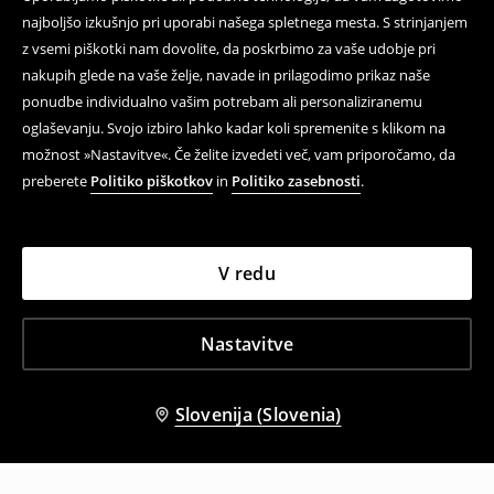
najboljšo izkušnjo pri uporabi našega spletnega mesta. S strinjanjem
z vsemi piškotki nam dovolite, da poskrbimo za vaše udobje pri
nakupih glede na vaše želje, navade in prilagodimo prikaz naše
ponudbe individualno vašim potrebam ali personaliziranemu
oglaševanju. Svojo izbiro lahko kadar koli spremenite s klikom na
možnost »Nastavitve«. Če želite izvedeti več, vam priporočamo, da
preberete
Politiko piškotkov
in
Politiko zasebnosti
.
V redu
Nastavitve
Slovenija (Slovenia)