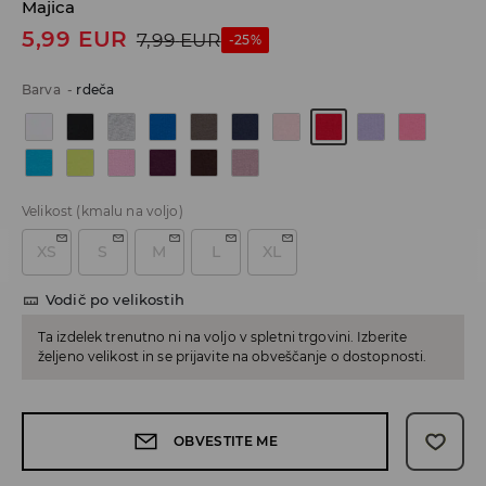
Majica
5,99
EUR
7,99
EUR
-25%
Barva
-
rdeča
Velikost
(kmalu na voljo)
XS
S
M
L
XL
Vodič po velikostih
Ta izdelek trenutno ni na voljo v spletni trgovini. Izberite
željeno velikost in se prijavite na obveščanje o dostopnosti.
OBVESTITE ME