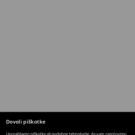
Dovoli piškotke
Uporabljamo piškotke ali podobne tehnologije, da vam zagotovimo