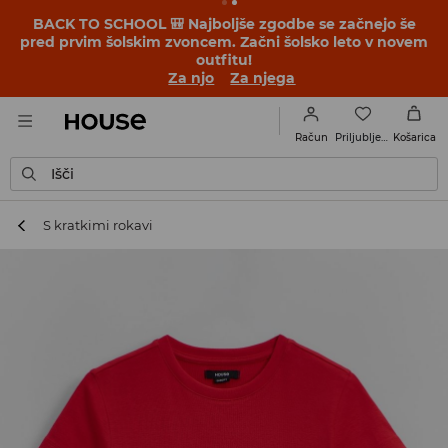
BACK TO SCHOOL 🎒 Najboljše zgodbe se začnejo še
pred prvim šolskim zvoncem. Začni šolsko leto v novem
outfitu!
Za njo
Za njega
Priljubljene
Račun
Košarica
Išči
S kratkimi rokavi