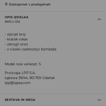
Dostopnost v prodajalnah
OPIS IZDELKA
895IU-33X
oprijet kroj
kratek rokav
okrogli izrez
z visoko vsebnostjo bombaža
Model nosi velikost: S
Proizvaja
:
LPP S.A.
Łąkowa 39/44, 80-769 Gdańsk
lpp@lppsa.com
SESTAVA IN NEGA