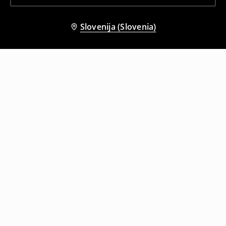
Slovenija (Slovenia)
Tudi druge stranke so izbrale