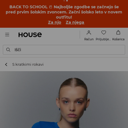
BACK TO SCHOOL
📒
Najboljše zgodbe se začnejo še
pred prvim šolskim zvoncem. Začni šolsko leto v novem
outfitu!
Za njo
Za njega
Priljubljene
Račun
Košarica
Išči
S kratkimi rokavi