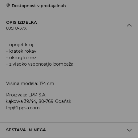
Dostopnost v prodajalnah
OPIS IZDELKA
895IU-57X
oprijet kroj
kratek rokav
okrogli izrez
z visoko vsebnostjo bombaža
Višina modela: 174 cm
Proizvaja
:
LPP S.A.
Łąkowa 39/44, 80-769 Gdańsk
lpp@lppsa.com
SESTAVA IN NEGA