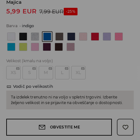
Majica
5,99
EUR
7,99
EUR
-25%
Barva
-
indigo
Velikost
(kmalu na voljo)
XS
S
M
L
XL
Vodič po velikostih
Ta izdelek trenutno ni na voljo v spletni trgovini. Izberite
željeno velikost in se prijavite na obveščanje o dostopnosti.
OBVESTITE ME