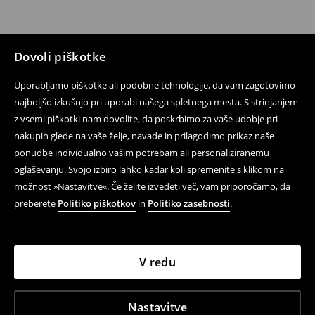
Dovoli piškotke
Uporabljamo piškotke ali podobne tehnologije, da vam zagotovimo
najboljšo izkušnjo pri uporabi našega spletnega mesta. S strinjanjem
z vsemi piškotki nam dovolite, da poskrbimo za vaše udobje pri
nakupih glede na vaše želje, navade in prilagodimo prikaz naše
ponudbe individualno vašim potrebam ali personaliziranemu
oglaševanju. Svojo izbiro lahko kadar koli spremenite s klikom na
možnost »Nastavitve«. Če želite izvedeti več, vam priporočamo, da
preberete
Politiko piškotkov
in
Politiko zasebnosti
.
V redu
Nastavitve