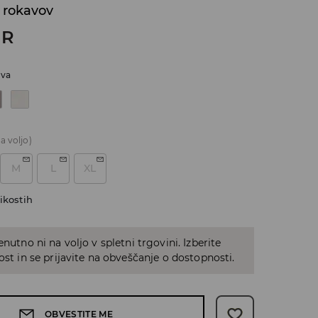
 rokavov
UR
iva
a voljo)
M
L
XL
ikostih
enutno ni na voljo v spletni trgovini. Izberite
kost in se prijavite na obveščanje o dostopnosti.
OBVESTITE ME