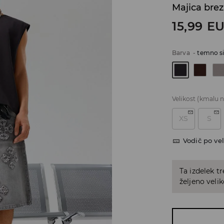
Majica brez
15,99
E
Barva
-
temno s
Velikost
(kmalu n
XS
S
Vodič po vel
Ta izdelek tr
željeno veli