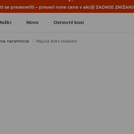
i se presenetiti – preveri nove cene v akciji ZADNJE ZNIŽAN
Moški
Novo
Osnovni kosi
 na naramnice
Majica brez rokavov