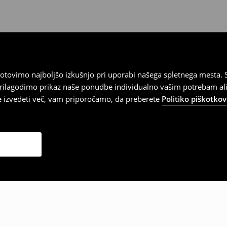
tovimo najboljšo izkušnjo pri uporabi našega spletnega mesta. S
 prilagodimo prikaz naše ponudbe individualno vašim potrebam ali
te izvedeti več, vam priporočamo, da preberete
Politiko piškotkov