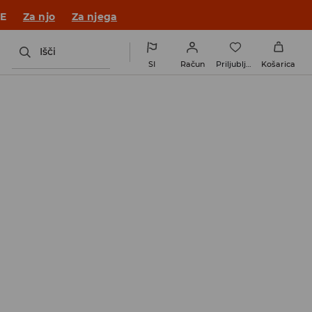
JE
Za njo
Za njega
Išči
SI
Račun
Priljubljene
Košarica