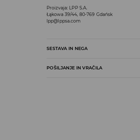
Proizvaja
:
LPP S.A.
Łąkowa 39/44, 80-769 Gdańsk
lpp@lppsa.com
SESTAVA IN NEGA
POŠILJANJE IN VRAČILA
Pravila pošiljanja
Prevzem v trgovini
(5–7 delovnih dni)
Brezplačno
DPD Pickup Point
(5–7 delovnih dni)
3,99 EUR
DPD na izbran naslov
(5–7 delovnih dni)
4,99 EUR
DPD na izbran naslov – Plačilo po povzetj