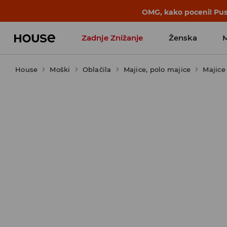
OMG, kako poceni! Pust
Zadnje Znižanje
Ženska
House
Moški
Favoriti vplivnežev
Oblačila
Majice, polo majice
Majice