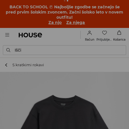
BACK TO SCHOOL
📒
Najboljše zgodbe se začnejo še
pred prvim šolskim zvoncem. Začni šolsko leto v novem
outfitu!
Za njo
Za njega
Priljubljene
Račun
Košarica
Išči
S kratkimi rokavi