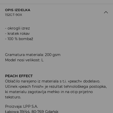
OPIS IZDELKA
152GT-90X
okrogli izrez
kratek rokav
100 % bombaž
Gramatura materiala: 200 gsm
Model nosi velikost: L
PEACH EFFECT
Oblačilo narejeno iz materiala s t.i. »peach« dodelavo.
Učinek »peach finish« je rezultat tehnološkega postopka,
ki materialu zagotavlja mehko in na otip prijetno
teksturo.
Proizvaja
:
LPP S.A.
Łąkowa 39/44, 80-769 Gdańsk