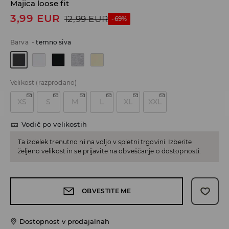
Majica loose fit
3,99
EUR
12,99
EUR
-69%
Barva
-
temno siva
Velikost
(razprodano)
XS
S
M
L
XL
XXL
Vodič po velikostih
Ta izdelek trenutno ni na voljo v spletni trgovini. Izberite
željeno velikost in se prijavite na obveščanje o dostopnosti.
OBVESTITE ME
Dostopnost v prodajalnah