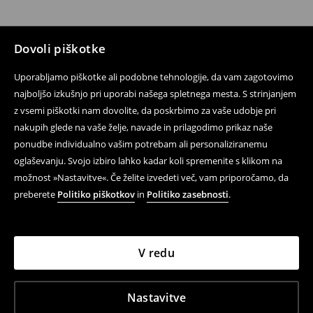
Dovoli piškotke
Uporabljamo piškotke ali podobne tehnologije, da vam zagotovimo
najboljšo izkušnjo pri uporabi našega spletnega mesta. S strinjanjem
z vsemi piškotki nam dovolite, da poskrbimo za vaše udobje pri
nakupih glede na vaše želje, navade in prilagodimo prikaz naše
ponudbe individualno vašim potrebam ali personaliziranemu
oglaševanju. Svojo izbiro lahko kadar koli spremenite s klikom na
možnost »Nastavitve«. Če želite izvedeti več, vam priporočamo, da
preberete
Politiko piškotkov
in
Politiko zasebnosti
.
V redu
Nastavitve