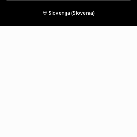
Slovenija (Slovenia)
Tudi druge stranke so izbrale