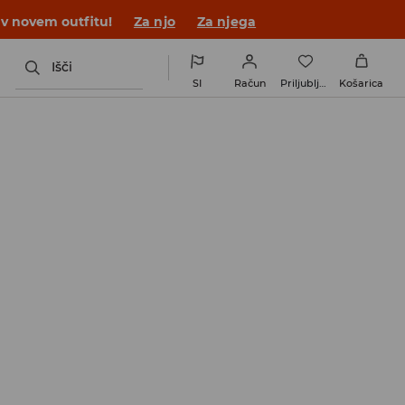
 v novem outfitu!
Za njo
Za njega
Išči
SI
Račun
Priljubljene
Košarica