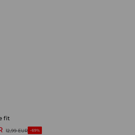
 fit
R
-69%
12,99
EUR