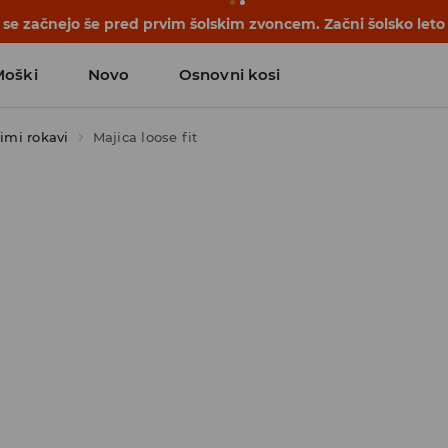
se začnejo še pred prvim šolskim zvoncem. Začni šolsko leto
Moški
Novo
Osnovni kosi
kimi rokavi
Majica loose fit