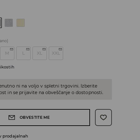
ano)
M
L
XL
XXL
ikostih
enutno ni na voljo v spletni trgovini. Izberite
kost in se prijavite na obveščanje o dostopnosti.
OBVESTITE ME
v prodajalnah