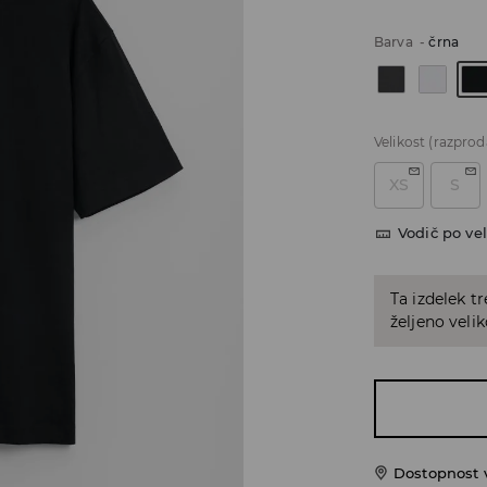
Barva
-
črna
Velikost
(razprod
XS
S
Vodič po vel
Ta izdelek tr
željeno veli
Dostopnost 