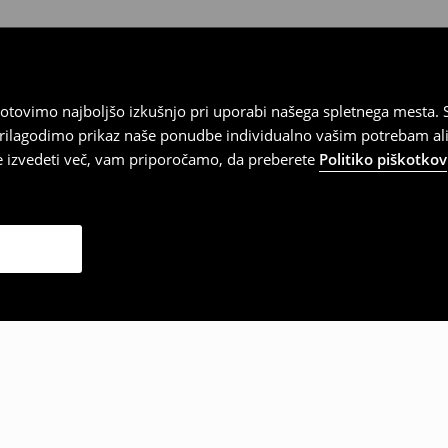
tovimo najboljšo izkušnjo pri uporabi našega spletnega mesta. S
 prilagodimo prikaz naše ponudbe individualno vašim potrebam ali
te izvedeti več, vam priporočamo, da preberete
Politiko piškotkov