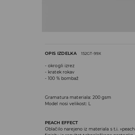
OPIS IZDELKA
152GT-99X
okrogli izrez
kratek rokav
100 % bombaž
Gramatura materiala: 200 gsm
Model nosi velikost: L
PEACH EFFECT
Oblačilo narejeno iz materiala s t.i. »pea