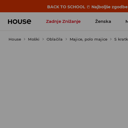
BACK TO SCHOOL
📒
Najboljše zgodbe 
Zadnje Znižanje
Ženska
House
Moški
Favoriti vplivnežev
Oblačila
Majice, polo majice
S krat