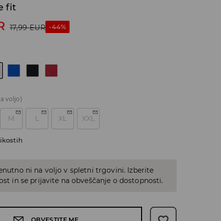
 fit
R
-44%
17,99
EUR
a voljo)
M
L
XL
XXL
ikostih
enutno ni na voljo v spletni trgovini. Izberite
kost in se prijavite na obveščanje o dostopnosti.
OBVESTITE ME