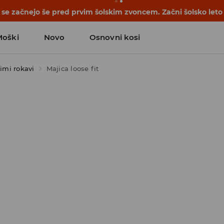
se začnejo še pred prvim šolskim zvoncem. Začni šolsko leto
Moški
Novo
Osnovni kosi
kimi rokavi
Majica loose fit