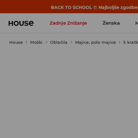
BACK TO SCHOOL
📒
Najboljše zgodbe 
Zadnje Znižanje
Ženska
House
Moški
Favoriti vplivnežev
Oblačila
Majice, polo majice
S krat