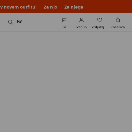
 v novem outfitu!
Za njo
Za njega
Išči
SI
Račun
Priljubljene
Košarica