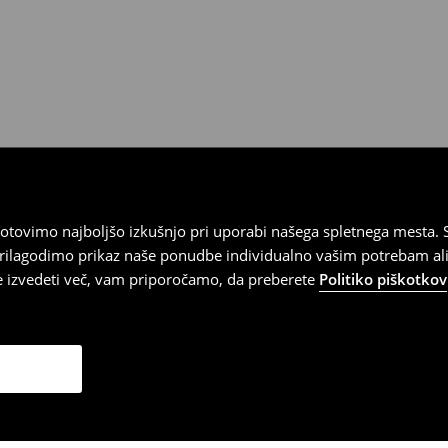
tovimo najboljšo izkušnjo pri uporabi našega spletnega mesta. S
 prilagodimo prikaz naše ponudbe individualno vašim potrebam ali
te izvedeti več, vam priporočamo, da preberete
Politiko piškotkov