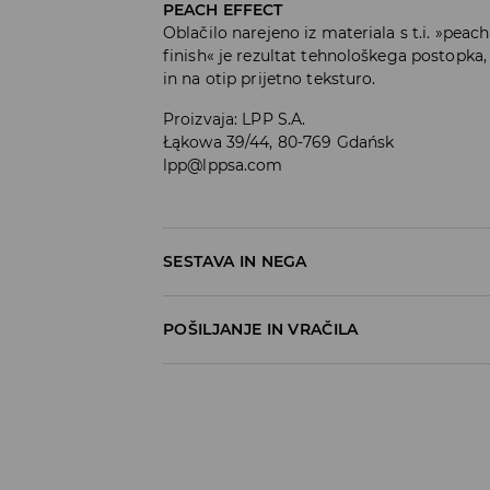
PEACH EFFECT
Oblačilo narejeno iz materiala s t.i. »pea
finish« je rezultat tehnološkega postopka
in na otip prijetno teksturo.
Proizvaja
:
LPP S.A.
Łąkowa 39/44, 80-769 Gdańsk
lpp@lppsa.com
SESTAVA IN NEGA
100% BOMBAŽ
POŠILJANJE IN VRAČILA
Pravila pošiljanja
Prevzem v trgovini
(5–7 delovnih dni)
Brezplačno
DPD Pickup Point
(5–7 delovnih dni)