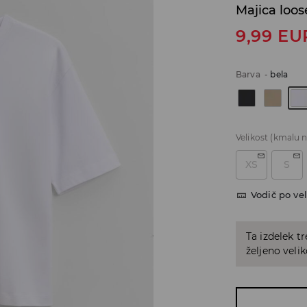
Majica loose
9,99
EU
Barva
-
bela
Velikost
(kmalu n
XS
S
Vodič po vel
Ta izdelek tr
željeno veli