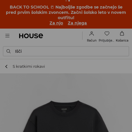
BACK TO SCHOOL
📒
Najboljše zgodbe se začnejo še
pred prvim šolskim zvoncem. Začni šolsko leto v novem
outfitu!
Za njo
Za njega
Priljubljene
Račun
Košarica
Išči
S kratkimi rokavi