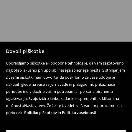
Dovoli piškotke
Uporabljamo piškotke ali podobne tehnologije, da vam zagotovimo
najboljšo izkušnjo pri uporabi našega spletnega mesta. S strinjanjem
z vsemi piškotki nam dovolite, da poskrbimo za vaše udobje pri
nakupih glede na vaše želje, navade in prilagodimo prikaz naše
ponudbe individualno vašim potrebam ali personaliziranemu
oglaševanju. Svojo izbiro lahko kadar koli spremenite s klikom na
možnost »Nastavitve«. Če želite izvedeti več, vam priporočamo, da
preberete
Politiko piškotkov
in
Politiko zasebnosti
.