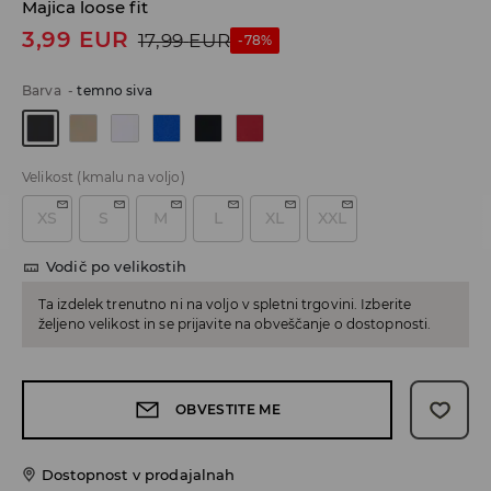
Majica loose fit
3,99
EUR
17,99
EUR
-78%
Barva
-
temno siva
Velikost
(kmalu na voljo)
XS
S
M
L
XL
XXL
Vodič po velikostih
Ta izdelek trenutno ni na voljo v spletni trgovini. Izberite
željeno velikost in se prijavite na obveščanje o dostopnosti.
OBVESTITE ME
Dostopnost v prodajalnah