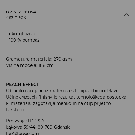
OPIS IZDELKA
463IT-90X
okrogli izrez
100 % bombaž
Gramatura materiala: 270 gsm
Višina modela: 186 cm
PEACH EFFECT
Oblačilo narejeno iz materiala s t.i. »peach« dodelavo.
Učinek »peach finish« je rezultat tehnološkega postopka,
ki materialu zagotavlja mehko in na otip prijetno
teksturo.
Proizvaja
:
LPP S.A.
Łąkowa 39/44, 80-769 Gdańsk
lpp@lppsa.com