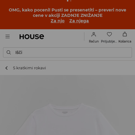
BACK TO SCHOOL
📒
Najboljše zgodbe se začnejo še
pred prvim šolskim zvoncem. Začni šolsko leto v novem
outfitu!
Za njo
Za njega
Priljubljene
Račun
Košarica
Išči
S kratkimi rokavi