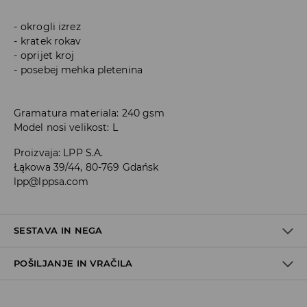
okrogli izrez
kratek rokav
oprijet kroj
posebej mehka pletenina
Gramatura materiala: 240 gsm
Model nosi velikost: L
Proizvaja
:
LPP S.A.
Łąkowa 39/44, 80-769 Gdańsk
lpp@lppsa.com
SESTAVA IN NEGA
POŠILJANJE IN VRAČILA
50% BOMBAŽ, 45% MODAL, 5% ELASTAN
Pravila pošiljanja