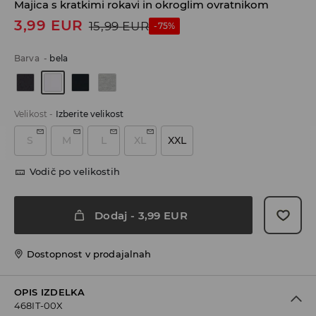
Majica s kratkimi rokavi in okroglim ovratnikom
3,99
EUR
15,99
EUR
-75%
Barva
-
bela
Velikost
-
Izberite velikost
S
M
L
XL
XXL
Vodič po velikostih
Dodaj
-
3,99
EUR
Dostopnost v prodajalnah
OPIS IZDELKA
468IT-00X