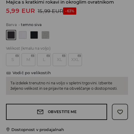
Majica s kratkimi rokavi in okroglim ovratnikom
5,99
EUR
15,99
EUR
-63%
Barva
-
temno siva
Velikost
(kmalu na voljo)
S
M
L
XL
XXL
Vodič po velikostih
Ta izdelek trenutno ni na voljo v spletni trgovini. Izberite
željeno velikost in se prijavite na obveščanje o dostopnosti.
OBVESTITE ME
Dostopnost v prodajalnah