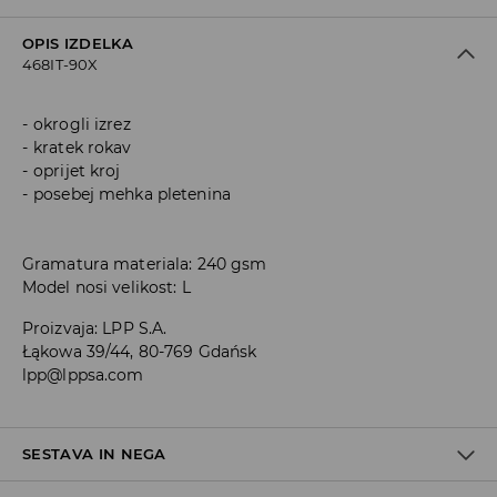
OPIS IZDELKA
468IT-90X
okrogli izrez
kratek rokav
oprijet kroj
posebej mehka pletenina
Gramatura materiala: 240 gsm
Model nosi velikost: L
Proizvaja
:
LPP S.A.
Łąkowa 39/44, 80-769 Gdańsk
lpp@lppsa.com
SESTAVA IN NEGA