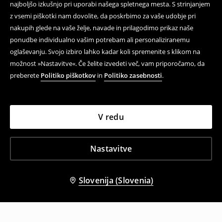
najboljšo izkušnjo pri uporabi našega spletnega mesta. S strinjanjem
z vsemi piškotki nam dovolite, da poskrbimo za vaše udobje pri
nakupih glede na vaše želje, navade in prilagodimo prikaz naše
ponudbe individualno vašim potrebam ali personaliziranemu
oglaševanju. Svojo izbiro lahko kadar koli spremenite s klikom na
možnost »Nastavitve«. Če želite izvedeti več, vam priporočamo, da
preberete
Politiko piškotkov
in
Politiko zasebnosti
.
V redu
Nastavitve
Slovenija (Slovenia)