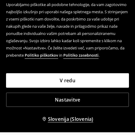
Uporabljamo piškotke ali podobne tehnologije, da vam zagotovimo
najboljšo izkušnjo pri uporabi našega spletnega mesta. S strinjanjem
z vsemi piškotki nam dovolite, da poskrbimo za vaše udobje pri
nakupih glede na vaše želje, navade in prilagodimo prikaz naše
ponudbe individualno vašim potrebam ali personaliziranemu
oglaševanju. Svojo izbiro lahko kadar koli spremenite s klikom na
možnost »Nastavitve«. Če želite izvedeti več, vam priporočamo, da
preberete
Politiko piškotkov
in
Politiko zasebnosti
.
V redu
Nastavitve
Slovenija (Slovenia)