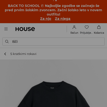
BACK TO SCHOOL
📒
Najboljše zgodbe se začnejo še
pred prvim šolskim zvoncem. Začni šolsko leto v novem
outfitu!
Za njo
Za njega
Priljubljene
Račun
Košarica
Išči
S kratkimi rokavi