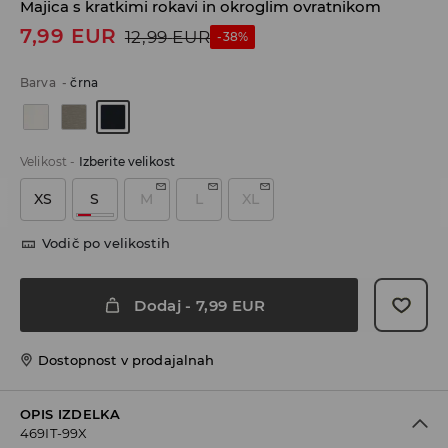
Majica s kratkimi rokavi in okroglim ovratnikom
7,99
EUR
12,99
EUR
-38%
Barva
-
črna
Velikost
-
Izberite velikost
XS
S
M
L
XL
Vodič po velikostih
Dodaj
-
7,99
EUR
Dostopnost v prodajalnah
OPIS IZDELKA
469IT-99X