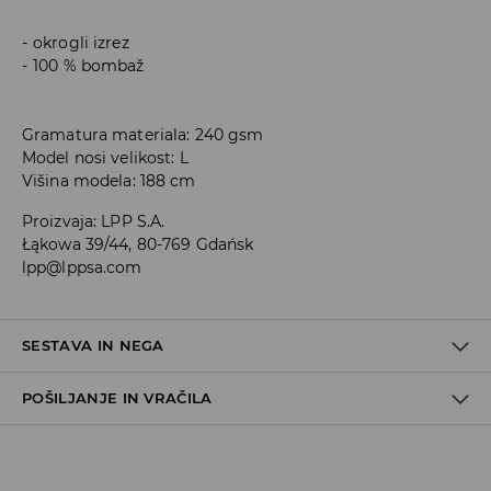
okrogli izrez
100 % bombaž
Gramatura materiala: 240 gsm
Model nosi velikost: L
Višina modela: 188 cm
Proizvaja
:
LPP S.A.
Łąkowa 39/44, 80-769 Gdańsk
lpp@lppsa.com
SESTAVA IN NEGA
POŠILJANJE IN VRAČILA
100% BOMBAŽ
Pravila pošiljanja