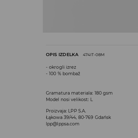
OPIS IZDELKA
474IT-08M
okrogli izrez
100 % bombaž
Gramatura materiala: 180 gsm
Model nosi velikost: L
Proizvaja
:
LPP S.A.
Łąkowa 39/44, 80-769 Gdańsk
lpp@lppsa.com