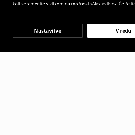
koli spremenite s klikom na možnost »Nastavitve«. Če želi
Nastavitve
V redu
Tudi druge stranke so i