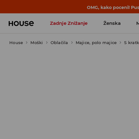
OMG, kako poceni! Pust
Zadnje Znižanje
Ženska
House
Moški
Favoriti vplivnežev
Oblačila
Majice, polo majice
S krat