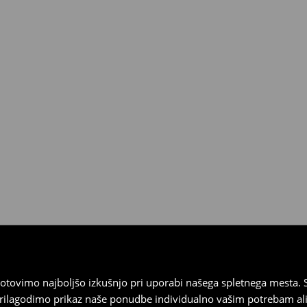
ni v fizičnih poslovalnicah
a odložena plačila).
tovimo najboljšo izkušnjo pri uporabi našega spletnega mesta. S
 prilagodimo prikaz naše ponudbe individualno vašim potrebam ali