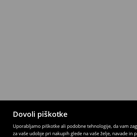
Izdelke lahko brezplačno vrneš v roku 30 d
House z izbranimi načini vračila (ne velja z
⟶
Podrobna politika vračanja
Dovoli piškotke
Uporabljamo piškotke ali podobne tehnologije, da vam zago
za vaše udobje pri nakupih glede na vaše želje, navade in