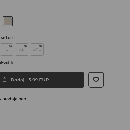
e velikost
L
XL
XXL
ikostih
Dodaj
-
5,99
EUR
v prodajalnah