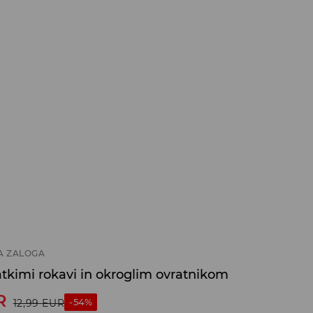
A ZALOGA
atkimi rokavi in okroglim ovratnikom
R
-54%
12,99
EUR