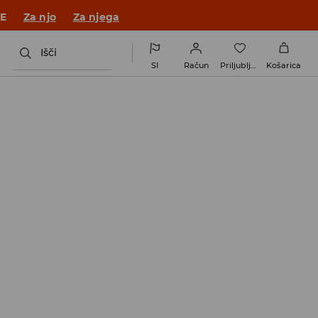
JE
Za njo
Za njega
Išči
SI
Račun
Priljubljene
Košarica