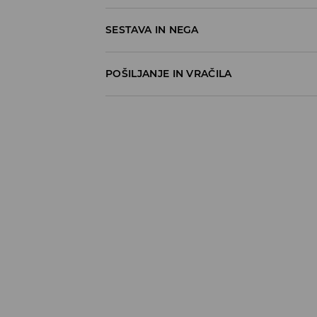
SESTAVA IN NEGA
60% BOMBAŽ, 40% POLIESTER
POŠILJANJE IN VRAČILA
Pravila pošiljanja
Prevzem v trgovini
(5–7 delovnih dni)
Brezplačno
DPD Pickup Point
(5–7 delovnih dni)
3,99 EUR
DPD na izbran naslov
(5–7 delovnih dni)
4,99 EUR
DPD na izbran naslov – Plačilo po povzetj
5,99 EUR
⟶
Načini dostave
Pravila vračil