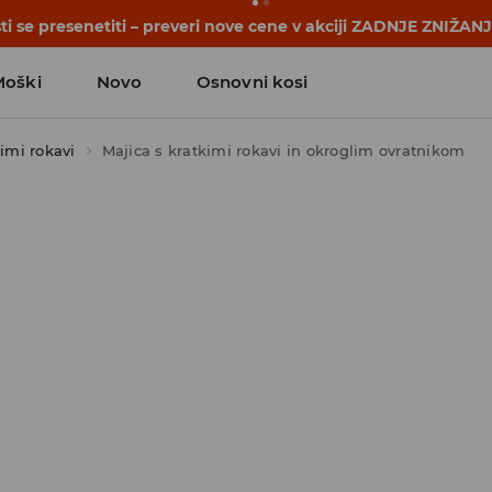
i se presenetiti – preveri nove cene v akciji ZADNJE ZNIŽAN
Moški
Novo
Osnovni kosi
kimi rokavi
Majica s kratkimi rokavi in okroglim ovratnikom