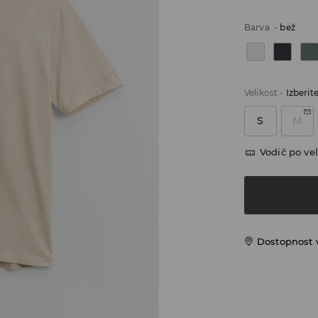
Barva
-
bež
Velikost
-
Izberit
S
M
Vodič po vel
Dostopnost 