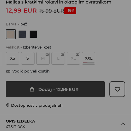
Majica s kratkimi rokavi in okroglim ovratnikom
12,99
EUR
15,99
EUR
-19%
Barva
-
bež
Velikost
-
Izberite velikost
XS
S
M
L
XL
XXL
Vodič po velikostih
Dodaj
-
12,99
EUR
Dostopnost v prodajalnah
OPIS IZDELKA
475IT-08X