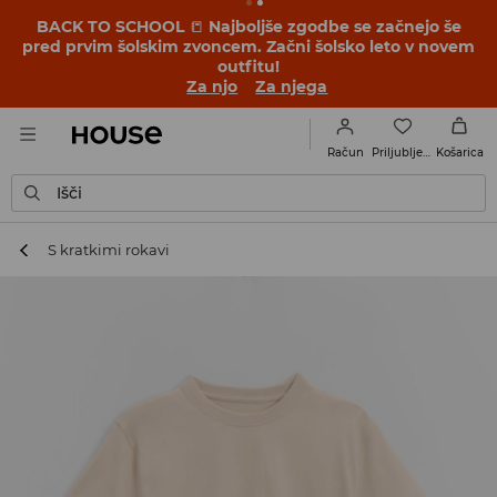
BACK TO SCHOOL
📒
Najboljše zgodbe se začnejo še
pred prvim šolskim zvoncem. Začni šolsko leto v novem
outfitu!
Za njo
Za njega
Priljubljene
Račun
Košarica
Išči
S kratkimi rokavi