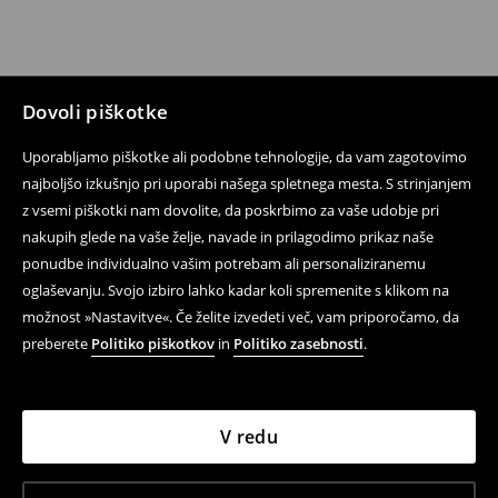
Dovoli piškotke
Uporabljamo piškotke ali podobne tehnologije, da vam zagotovimo
najboljšo izkušnjo pri uporabi našega spletnega mesta. S strinjanjem
z vsemi piškotki nam dovolite, da poskrbimo za vaše udobje pri
nakupih glede na vaše želje, navade in prilagodimo prikaz naše
ponudbe individualno vašim potrebam ali personaliziranemu
oglaševanju. Svojo izbiro lahko kadar koli spremenite s klikom na
možnost »Nastavitve«. Če želite izvedeti več, vam priporočamo, da
preberete
Politiko piškotkov
in
Politiko zasebnosti
.
V redu