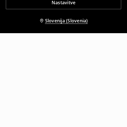
Nastavitve
Slovenija (Slovenia)
Tudi druge stranke so izbrale