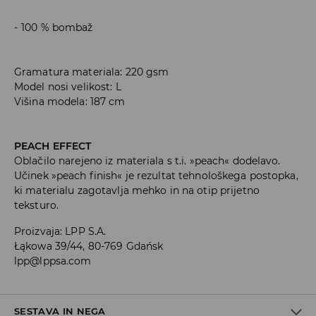
100 % bombaž
Gramatura materiala: 220 gsm
Model nosi velikost: L
Višina modela: 187 cm
PEACH EFFECT
Oblačilo narejeno iz materiala s t.i. »peach« dodelavo.
Učinek »peach finish« je rezultat tehnološkega postopka,
ki materialu zagotavlja mehko in na otip prijetno
teksturo.
Proizvaja
:
LPP S.A.
Łąkowa 39/44, 80-769 Gdańsk
lpp@lppsa.com
SESTAVA IN NEGA