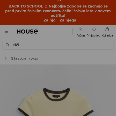
BACK TO SCHOOL
📒
Najboljše zgodbe se začnejo še
pred prvim šolskim zvoncem. Začni šolsko leto v novem
outfitu!
Za njo
Za njega
Priljubljene
Račun
Košarica
Išči
S kratkimi rokavi