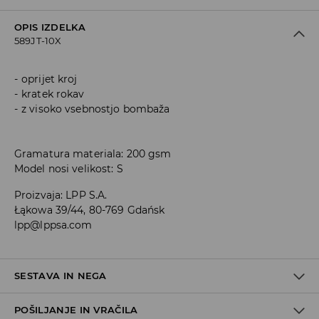
OPIS IZDELKA
589JT-10X
oprijet kroj
kratek rokav
z visoko vsebnostjo bombaža
Gramatura materiala: 200 gsm
Model nosi velikost: S
Proizvaja
:
LPP S.A.
Łąkowa 39/44, 80-769 Gdańsk
lpp@lppsa.com
SESTAVA IN NEGA
POŠILJANJE IN VRAČILA
95% BOMBAŽ, 5% ELASTAN