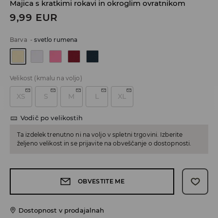
Majica s kratkimi rokavi in okroglim ovratnikom
9,99
EUR
Barva
-
svetlo rumena
Velikost
(kmalu na voljo)
XS
S
M
L
XL
Vodič po velikostih
Ta izdelek trenutno ni na voljo v spletni trgovini. Izberite
željeno velikost in se prijavite na obveščanje o dostopnosti.
OBVESTITE ME
Dostopnost v prodajalnah