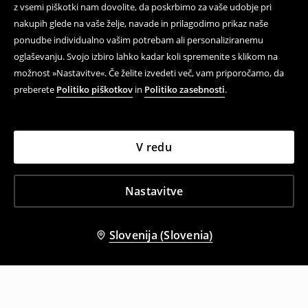
z vsemi piškotki nam dovolite, da poskrbimo za vaše udobje pri
nakupih glede na vaše želje, navade in prilagodimo prikaz naše
ponudbe individualno vašim potrebam ali personaliziranemu
oglaševanju. Svojo izbiro lahko kadar koli spremenite s klikom na
možnost »Nastavitve«. Če želite izvedeti več, vam priporočamo, da
preberete
Politiko piškotkov
in
Politiko zasebnosti
.
V redu
Nastavitve
Slovenija (Slovenia)