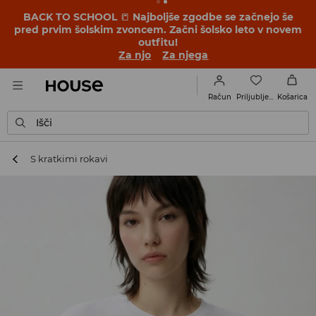
BACK TO SCHOOL
📒
Najboljše zgodbe se začnejo še
pred prvim šolskim zvoncem. Začni šolsko leto v novem
outfitu!
Za njo
Za njega
Priljubljene
Račun
Košarica
Išči
S kratkimi rokavi