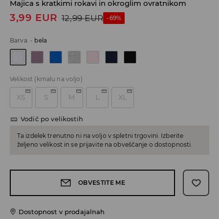
Majica s kratkimi rokavi in okroglim ovratnikom
3,99
EUR
12,99
EUR
-69%
Barva
-
bela
Velikost
(kmalu na voljo)
XS
S
M
L
XL
Vodič po velikostih
Ta izdelek trenutno ni na voljo v spletni trgovini. Izberite
željeno velikost in se prijavite na obveščanje o dostopnosti.
OBVESTITE ME
Dostopnost v prodajalnah