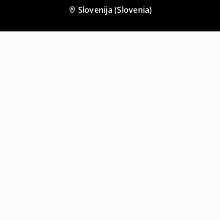
Slovenija (Slovenia)
Tudi druge stranke so izbrale
Majica s kratkimi rokavi in okroglim ovratnikom
Majica