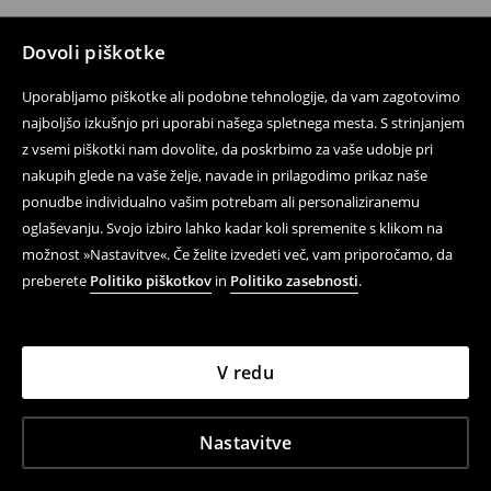
Dovoli piškotke
Uporabljamo piškotke ali podobne tehnologije, da vam zagotovimo
najboljšo izkušnjo pri uporabi našega spletnega mesta. S strinjanjem
z vsemi piškotki nam dovolite, da poskrbimo za vaše udobje pri
nakupih glede na vaše želje, navade in prilagodimo prikaz naše
ponudbe individualno vašim potrebam ali personaliziranemu
oglaševanju. Svojo izbiro lahko kadar koli spremenite s klikom na
možnost »Nastavitve«. Če želite izvedeti več, vam priporočamo, da
preberete
Politiko piškotkov
in
Politiko zasebnosti
.
V redu
Nastavitve