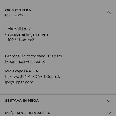
OPIS IZDELKA
896IU-00X
okrogli izrez
spuščena linija ramen
100 % bombaž
Gramatura materiala: 200 gsm
Model nosi velikost: S
Proizvaja
:
LPP S.A.
Łąkowa 39/44, 80-769 Gdańsk
lpp@lppsa.com
SESTAVA IN NEGA
POŠILJANJE IN VRAČILA