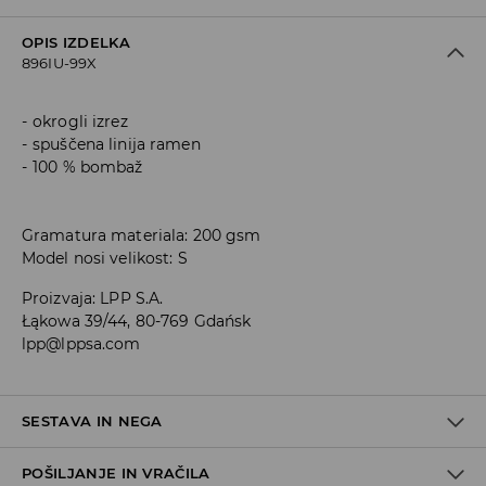
OPIS IZDELKA
896IU-99X
okrogli izrez
spuščena linija ramen
100 % bombaž
Gramatura materiala: 200 gsm
Model nosi velikost: S
Proizvaja
:
LPP S.A.
Łąkowa 39/44, 80-769 Gdańsk
lpp@lppsa.com
SESTAVA IN NEGA
POŠILJANJE IN VRAČILA