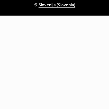
Slovenija (Slovenia)
Tudi druge stranke so izbrale
Majica s kratkimi rokavi in okroglim ovratnikom
Majica s kratkimi rokavi in okroglim ovratnikom