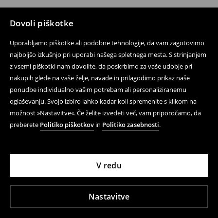
Dovoli piškotke
Uporabljamo piškotke ali podobne tehnologije, da vam zagotovimo
najboljšo izkušnjo pri uporabi našega spletnega mesta. S strinjanjem
z vsemi piškotki nam dovolite, da poskrbimo za vaše udobje pri
nakupih glede na vaše želje, navade in prilagodimo prikaz naše
ponudbe individualno vašim potrebam ali personaliziranemu
oglaševanju. Svojo izbiro lahko kadar koli spremenite s klikom na
možnost »Nastavitve«. Če želite izvedeti več, vam priporočamo, da
preberete
Politiko piškotkov
in
Politiko zasebnosti
.
V redu
Nastavitve