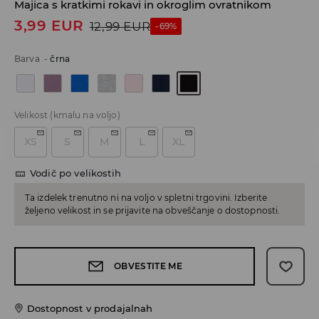
Majica s kratkimi rokavi in okroglim ovratnikom
3,99
EUR
12,99
EUR
-69%
Barva
-
črna
Velikost
(kmalu na voljo)
XS
S
M
L
XL
Vodič po velikostih
Ta izdelek trenutno ni na voljo v spletni trgovini. Izberite
željeno velikost in se prijavite na obveščanje o dostopnosti.
OBVESTITE ME
Dostopnost v prodajalnah