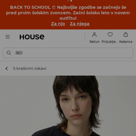
BACK TO SCHOOL
📒
Najboljše zgodbe se začnejo še
pred prvim šolskim zvoncem. Začni šolsko leto v novem
outfitu!
Za njo
Za njega
Priljubljene
Račun
Košarica
Išči
S kratkimi rokavi