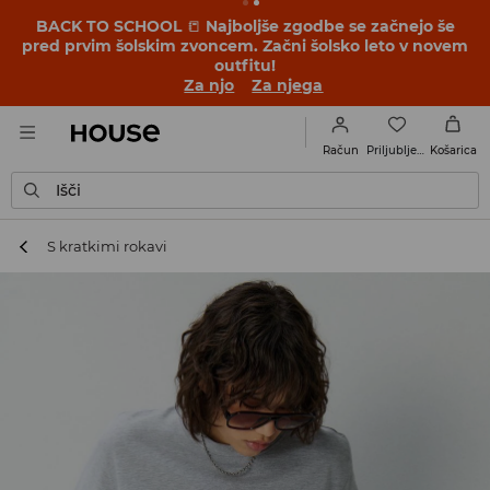
BACK TO SCHOOL
📒
Najboljše zgodbe se začnejo še
pred prvim šolskim zvoncem. Začni šolsko leto v novem
outfitu!
Za njo
Za njega
Priljubljene
Račun
Košarica
Išči
S kratkimi rokavi