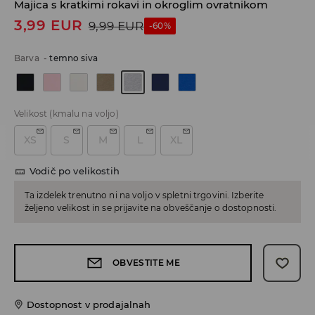
Majica s kratkimi rokavi in okroglim ovratnikom
3,99
EUR
9,99
EUR
-60%
Barva
-
temno siva
Velikost
(kmalu na voljo)
XS
S
M
L
XL
Vodič po velikostih
Ta izdelek trenutno ni na voljo v spletni trgovini. Izberite
željeno velikost in se prijavite na obveščanje o dostopnosti.
OBVESTITE ME
Dostopnost v prodajalnah