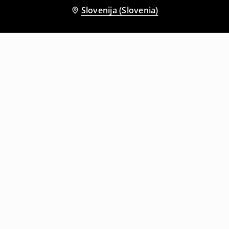
Slovenija (Slovenia)
Tudi druge stranke so izbrale
Majica
Majica s kratkimi rokavi in okroglim ovratnikom