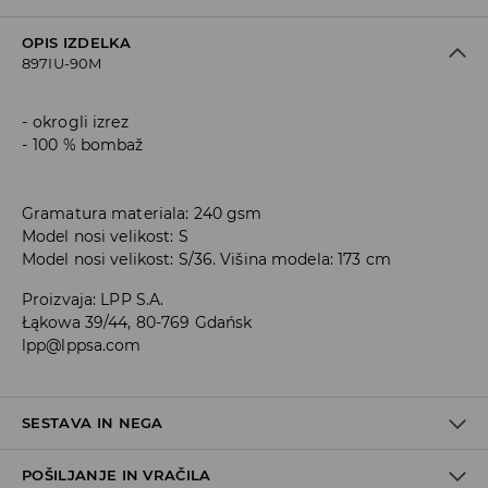
OPIS IZDELKA
897IU-90M
okrogli izrez
100 % bombaž
Gramatura materiala: 240 gsm
Model nosi velikost: S
Model nosi velikost: S/36. Višina modela: 173 cm
Proizvaja
:
LPP S.A.
Łąkowa 39/44, 80-769 Gdańsk
lpp@lppsa.com
SESTAVA IN NEGA
POŠILJANJE IN VRAČILA
100% BOMBAŽ