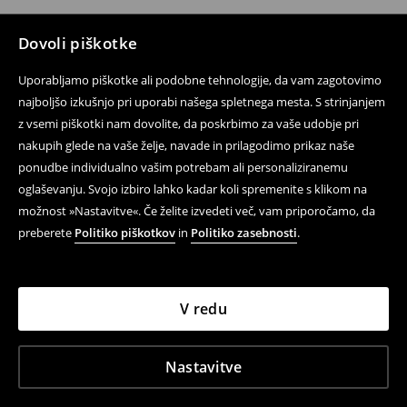
Dovoli piškotke
Uporabljamo piškotke ali podobne tehnologije, da vam zagotovimo
najboljšo izkušnjo pri uporabi našega spletnega mesta. S strinjanjem
z vsemi piškotki nam dovolite, da poskrbimo za vaše udobje pri
nakupih glede na vaše želje, navade in prilagodimo prikaz naše
ponudbe individualno vašim potrebam ali personaliziranemu
oglaševanju. Svojo izbiro lahko kadar koli spremenite s klikom na
možnost »Nastavitve«. Če želite izvedeti več, vam priporočamo, da
preberete
Politiko piškotkov
in
Politiko zasebnosti
.
V redu
Nastavitve