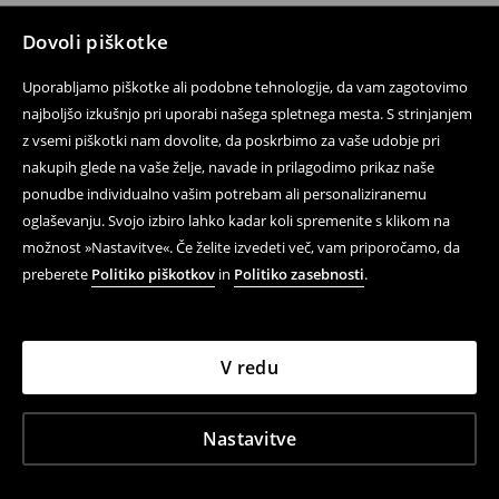
Dovoli piškotke
Uporabljamo piškotke ali podobne tehnologije, da vam zagotovimo
najboljšo izkušnjo pri uporabi našega spletnega mesta. S strinjanjem
z vsemi piškotki nam dovolite, da poskrbimo za vaše udobje pri
nakupih glede na vaše želje, navade in prilagodimo prikaz naše
ponudbe individualno vašim potrebam ali personaliziranemu
oglaševanju. Svojo izbiro lahko kadar koli spremenite s klikom na
možnost »Nastavitve«. Če želite izvedeti več, vam priporočamo, da
preberete
Politiko piškotkov
in
Politiko zasebnosti
.
V redu
Nastavitve