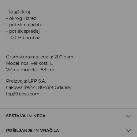
krajši kroj
okrogli izrez
potisk na hrbtu
potisk spredaj
100 % bombaž
Gramatura materiala: 200 gsm
Model nosi velikost: L
Višina modela: 188 cm
Proizvaja
:
LPP S.A.
Łąkowa 39/44, 80-769 Gdańsk
lpp@lppsa.com
SESTAVA IN NEGA
POŠILJANJE IN VRAČILA
100% BOMBAŽ