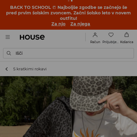
BACK TO SCHOOL
📒
Najboljše zgodbe se začnejo še
pred prvim šolskim zvoncem. Začni šolsko leto v novem
outfitu!
Za njo
Za njega
Priljubljene
Račun
Košarica
Išči
S kratkimi rokavi