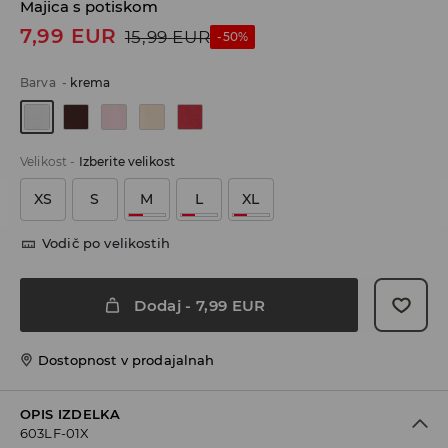
Majica s potiskom
7,99
EUR
15,99
EUR
-50%
Barva
-
krema
Velikost
-
Izberite velikost
XS
S
M
L
XL
Vodič po velikostih
Dodaj
-
7,99
EUR
Dostopnost v prodajalnah
OPIS IZDELKA
603LF-01X