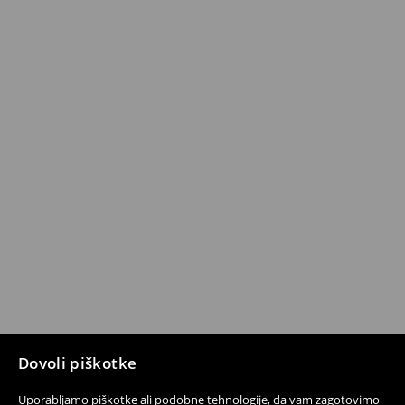
Dovoli piškotke
Uporabljamo piškotke ali podobne tehnologije, da vam zagotovimo