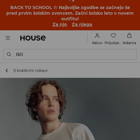
BACK TO SCHOOL
📒
Najboljše zgodbe se začnejo še
pred prvim šolskim zvoncem. Začni šolsko leto v novem
outfitu!
Za njo
Za njega
Priljubljene
Račun
Košarica
Išči
S kratkimi rokavi