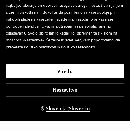
najboljšo izkušnjo pri uporabi našega spletnega mesta. S strinjanjem
z vsemi piškotki nam dovolite, da poskrbimo za vaše udobje pri
nakupih glede na vaše želje, navade in prilagodimo prikaz naše
ponudbe individualno vašim potrebam ali personaliziranemu
oglaševanju. Svojo izbiro lahko kadar koli spremenite s klikom na
možnost »Nastavitve«. Če želite izvedeti več, vam priporočamo, da
preberete
Politiko piškotkov
in
Politiko zasebnosti
.
V redu
Nastavitve
Slovenija (Slovenia)