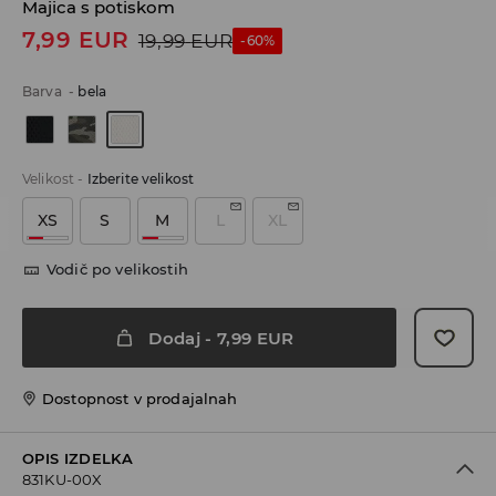
Majica s potiskom
7,99
EUR
19,99
EUR
-60%
Barva
-
bela
Velikost
-
Izberite velikost
XS
S
M
L
XL
Vodič po velikostih
Dodaj
-
7,99
EUR
Dostopnost v prodajalnah
OPIS IZDELKA
831KU-00X