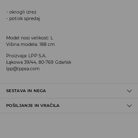
okrogli izrez
potisk spredaj
Model nosi velikost: L
Višina modela: 188 cm
Proizvaja
:
LPP S.A.
Łąkowa 39/44, 80-769 Gdańsk
lpp@lppsa.com
SESTAVA IN NEGA
POŠILJANJE IN VRAČILA
100% POLIESTER
Pravila pošiljanja
Prevzem v trgovini
(5–7 delovnih dni)