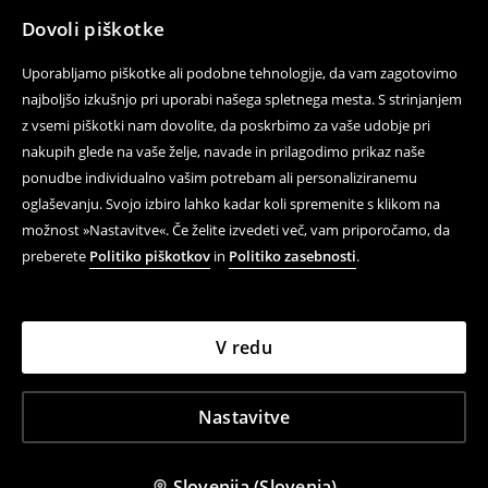
Dovoli piškotke
Uporabljamo piškotke ali podobne tehnologije, da vam zagotovimo
najboljšo izkušnjo pri uporabi našega spletnega mesta. S strinjanjem
z vsemi piškotki nam dovolite, da poskrbimo za vaše udobje pri
nakupih glede na vaše želje, navade in prilagodimo prikaz naše
ponudbe individualno vašim potrebam ali personaliziranemu
oglaševanju. Svojo izbiro lahko kadar koli spremenite s klikom na
možnost »Nastavitve«. Če želite izvedeti več, vam priporočamo, da
preberete
Politiko piškotkov
in
Politiko zasebnosti
.
V redu
Nastavitve
Slovenija (Slovenia)