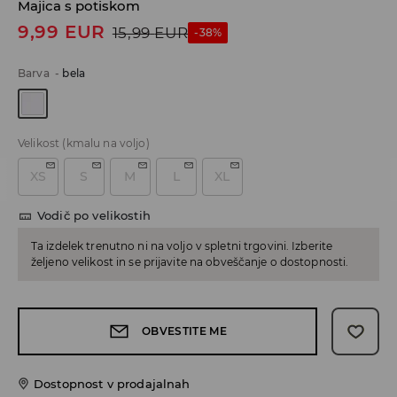
Majica s potiskom
9,99
EUR
15,99
EUR
-38%
Barva
-
bela
Velikost
(kmalu na voljo)
XS
S
M
L
XL
Vodič po velikostih
Ta izdelek trenutno ni na voljo v spletni trgovini. Izberite
željeno velikost in se prijavite na obveščanje o dostopnosti.
OBVESTITE ME
Dostopnost v prodajalnah