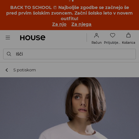
BACK TO SCHOOL
📒
Najboljše zgodbe se začnejo še
pred prvim šolskim zvoncem. Začni šolsko leto v novem
outfitu!
Za njo
Za njega
Priljubljene
Račun
Košarica
Išči
S potiskom