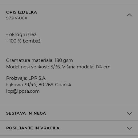
OPIS IZDELKA
972IV-00X
okrogli izrez
100 % bombaž
Gramatura materiala: 180 gsm
Model nosi velikost: S/36. Višina modela: 174 cm
Proizvaja
:
LPP S.A.
Łąkowa 39/44, 80-769 Gdańsk
lpp@lppsa.com
SESTAVA IN NEGA
POŠILJANJE IN VRAČILA
100% BOMBAŽ