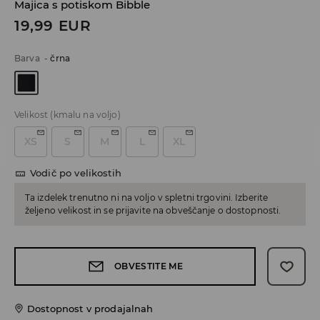
Majica s potiskom Bibble
19,99
EUR
Barva
-
črna
Velikost
(kmalu na voljo)
XS
S
M
L
XL
Vodič po velikostih
Ta izdelek trenutno ni na voljo v spletni trgovini. Izberite
željeno velikost in se prijavite na obveščanje o dostopnosti.
OBVESTITE ME
Dostopnost v prodajalnah