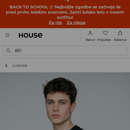
BACK TO SCHOOL
📒
Najboljše zgodbe se začnejo še
pred prvim šolskim zvoncem. Začni šolsko leto v novem
outfitu!
Za njo
Za njega
Priljubljene
Račun
Košarica
Išči
Licence