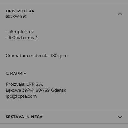
OPIS IZDELKA
695KW-99X
okrogli izrez
100 % bombaž
Gramatura materiala: 180 gsm
© BARBIE
Proizvaja
:
LPP S.A.
Łąkowa 39/44, 80-769 Gdańsk
lpp@lppsa.com
SESTAVA IN NEGA