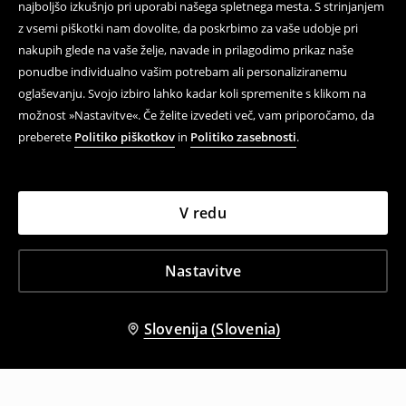
najboljšo izkušnjo pri uporabi našega spletnega mesta. S strinjanjem
z vsemi piškotki nam dovolite, da poskrbimo za vaše udobje pri
nakupih glede na vaše želje, navade in prilagodimo prikaz naše
ponudbe individualno vašim potrebam ali personaliziranemu
oglaševanju. Svojo izbiro lahko kadar koli spremenite s klikom na
možnost »Nastavitve«. Če želite izvedeti več, vam priporočamo, da
preberete
Politiko piškotkov
in
Politiko zasebnosti
.
V redu
Nastavitve
Slovenija (Slovenia)