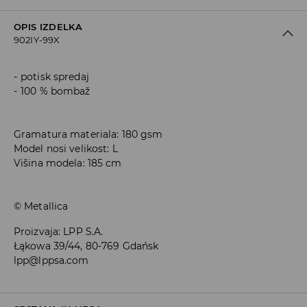
OPIS IZDELKA
902IY-99X
potisk spredaj
100 % bombaž
Gramatura materiala: 180 gsm
Model nosi velikost: L
Višina modela: 185 cm
© Metallica
Proizvaja
:
LPP S.A.
Łąkowa 39/44, 80-769 Gdańsk
lpp@lppsa.com