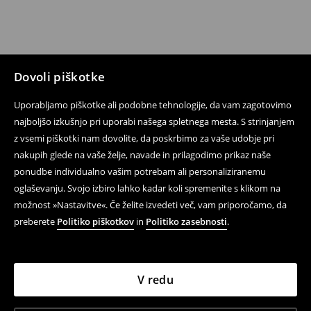
Dovoli piškotke
Uporabljamo piškotke ali podobne tehnologije, da vam zagotovimo
najboljšo izkušnjo pri uporabi našega spletnega mesta. S strinjanjem
z vsemi piškotki nam dovolite, da poskrbimo za vaše udobje pri
nakupih glede na vaše želje, navade in prilagodimo prikaz naše
ponudbe individualno vašim potrebam ali personaliziranemu
oglaševanju. Svojo izbiro lahko kadar koli spremenite s klikom na
možnost »Nastavitve«. Če želite izvedeti več, vam priporočamo, da
preberete
Politiko piškotkov
in
Politiko zasebnosti
.
V redu