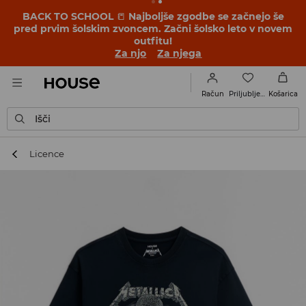
BACK TO SCHOOL
📒
Najboljše zgodbe se začnejo še
pred prvim šolskim zvoncem. Začni šolsko leto v novem
outfitu!
Za njo
Za njega
Priljubljene
Račun
Košarica
Išči
Licence