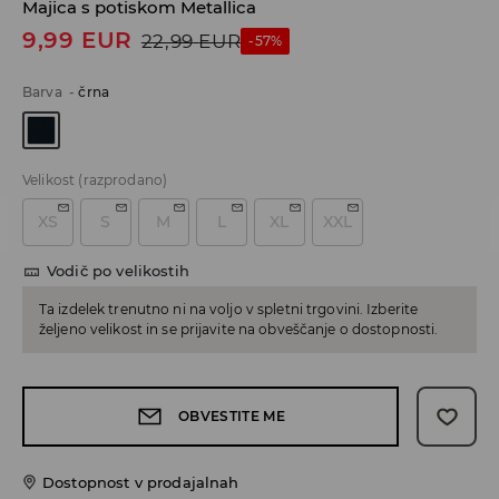
Majica s potiskom Metallica
9,99
EUR
22,99
EUR
-57%
Barva
-
črna
Velikost
(razprodano)
XS
S
M
L
XL
XXL
Vodič po velikostih
Ta izdelek trenutno ni na voljo v spletni trgovini. Izberite
željeno velikost in se prijavite na obveščanje o dostopnosti.
OBVESTITE ME
Dostopnost v prodajalnah