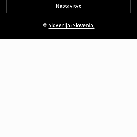
Nastavitve
Slovenija (Slovenia)
Tudi druge stranke so izbrale