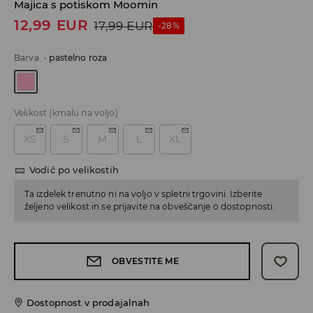
Majica s potiskom Moomin
12,99
EUR
17,99
EUR
-28%
Barva
-
pastelno roza
Velikost
(kmalu na voljo)
XS
S
M
L
XL
Vodič po velikostih
Ta izdelek trenutno ni na voljo v spletni trgovini. Izberite
željeno velikost in se prijavite na obveščanje o dostopnosti.
OBVESTITE ME
Dostopnost v prodajalnah