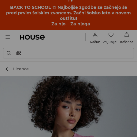
BACK TO SCHOOL
📒
Najboljše zgodbe se začnejo še
pred prvim šolskim zvoncem. Začni šolsko leto v novem
outfitu!
Za njo
Za njega
Priljubljene
Račun
Košarica
Išči
Licence