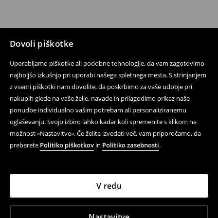
Dovoli piškotke
Uporabljamo piškotke ali podobne tehnologije, da vam zagotovimo
najboljšo izkušnjo pri uporabi našega spletnega mesta. S strinjanjem
z vsemi piškotki nam dovolite, da poskrbimo za vaše udobje pri
nakupih glede na vaše želje, navade in prilagodimo prikaz naše
ponudbe individualno vašim potrebam ali personaliziranemu
oglaševanju. Svojo izbiro lahko kadar koli spremenite s klikom na
možnost »Nastavitve«. Če želite izvedeti več, vam priporočamo, da
preberete
Politiko piškotkov
in
Politiko zasebnosti
.
V redu
Nastavitve