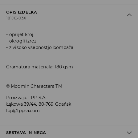
OPIS IZDELKA
181JE-03X
oprijet kroj
okrogli izrez
z visoko vsebnostjo bombaža
Gramatura materiala: 180 gsm
© Moomin Characters TM
Proizvaja
:
LPP S.A.
Łąkowa 39/44, 80-769 Gdańsk
lpp@lppsa.com
SESTAVA IN NEGA