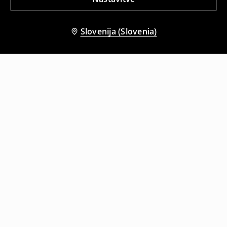
Slovenija (Slovenia)
Tudi druge stranke so izbrale