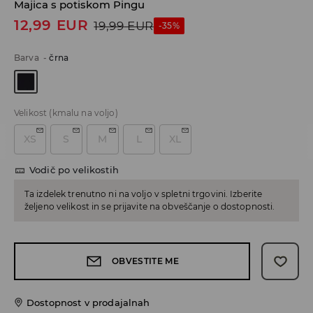
Majica s potiskom Pingu
12,99
EUR
19,99
EUR
-35%
Barva
-
črna
Velikost
(kmalu na voljo)
XS
S
M
L
XL
Vodič po velikostih
Ta izdelek trenutno ni na voljo v spletni trgovini. Izberite
željeno velikost in se prijavite na obveščanje o dostopnosti.
OBVESTITE ME
Dostopnost v prodajalnah