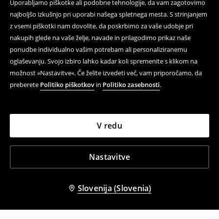
Uporabljamo piškotke ali podobne tehnologije, da vam zagotovimo
najboljšo izkušnjo pri uporabi našega spletnega mesta. S strinjanjem
z vsemi piškotki nam dovolite, da poskrbimo za vaše udobje pri
nakupih glede na vaše želje, navade in prilagodimo prikaz naše
ponudbe individualno vašim potrebam ali personaliziranemu
oglaševanju. Svojo izbiro lahko kadar koli spremenite s klikom na
možnost »Nastavitve«. Če želite izvedeti več, vam priporočamo, da
preberete
Politiko piškotkov
in
Politiko zasebnosti
.
V redu
Nastavitve
Slovenija (Slovenia)