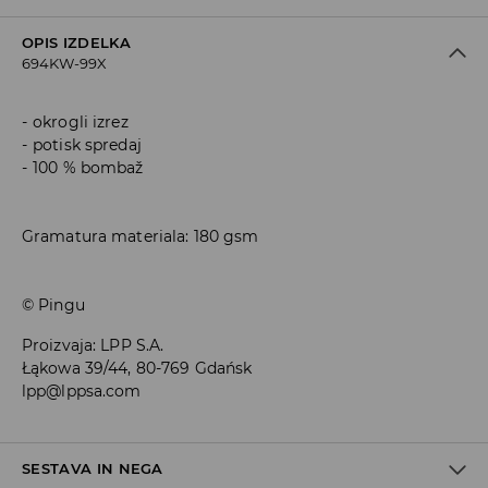
OPIS IZDELKA
694KW-99X
okrogli izrez
potisk spredaj
100 % bombaž
Gramatura materiala: 180 gsm
© Pingu
Proizvaja
:
LPP S.A.
Łąkowa 39/44, 80-769 Gdańsk
lpp@lppsa.com
SESTAVA IN NEGA