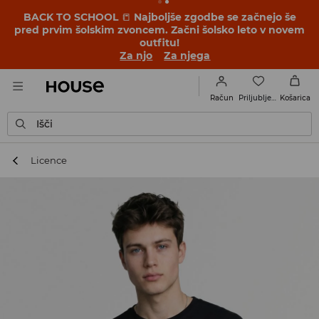
BACK TO SCHOOL
📒
Najboljše zgodbe se začnejo še
pred prvim šolskim zvoncem. Začni šolsko leto v novem
outfitu!
Za njo
Za njega
Priljubljene
Račun
Košarica
Išči
Licence