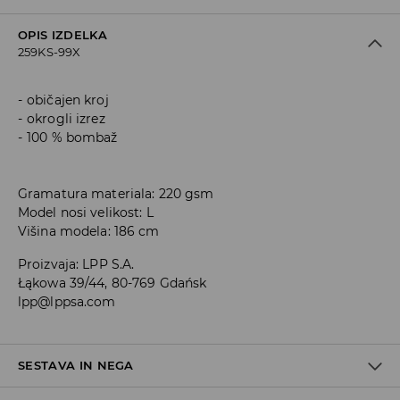
OPIS IZDELKA
259KS-99X
običajen kroj
okrogli izrez
100 % bombaž
Gramatura materiala: 220 gsm
Model nosi velikost: L
Višina modela: 186 cm
Proizvaja
:
LPP S.A.
Łąkowa 39/44, 80-769 Gdańsk
lpp@lppsa.com
SESTAVA IN NEGA