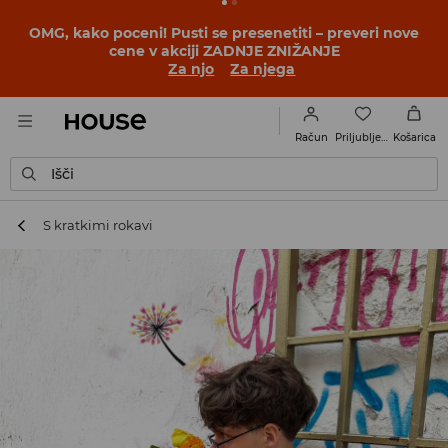
BACK TO SCHOOL
📒
Najboljše zgodbe se začnejo še
pred prvim šolskim zvoncem. Začni šolsko leto v novem
outfitu!
Za njo
Za njega
Priljubljene
Račun
Košarica
Išči
S kratkimi rokavi