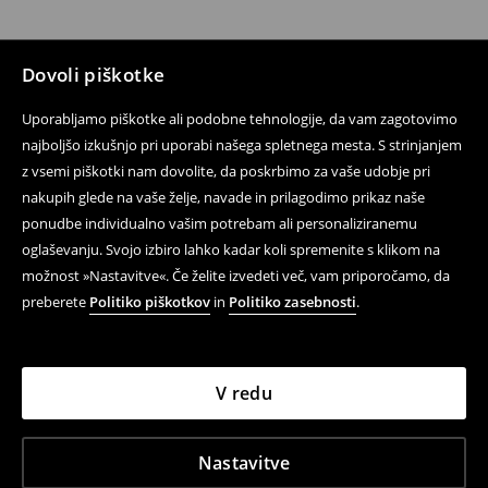
Dovoli piškotke
Uporabljamo piškotke ali podobne tehnologije, da vam zagotovimo
najboljšo izkušnjo pri uporabi našega spletnega mesta. S strinjanjem
z vsemi piškotki nam dovolite, da poskrbimo za vaše udobje pri
nakupih glede na vaše želje, navade in prilagodimo prikaz naše
ponudbe individualno vašim potrebam ali personaliziranemu
oglaševanju. Svojo izbiro lahko kadar koli spremenite s klikom na
možnost »Nastavitve«. Če želite izvedeti več, vam priporočamo, da
preberete
Politiko piškotkov
in
Politiko zasebnosti
.
V redu
Nastavitve