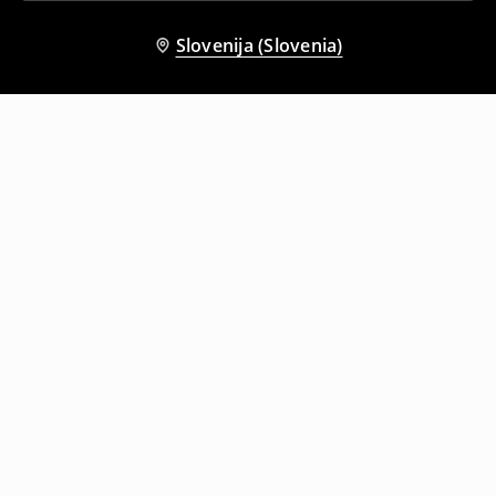
Slovenija (Slovenia)
Tudi druge stranke so izbrale