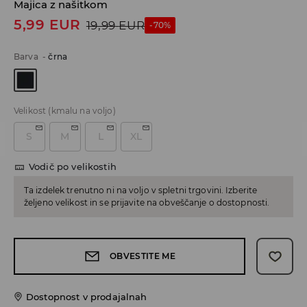
Majica z našitkom
5,99
EUR
19,99
EUR
-70%
Barva
-
črna
Velikost
(kmalu na voljo)
S
M
L
XL
Vodič po velikostih
Ta izdelek trenutno ni na voljo v spletni trgovini. Izberite
željeno velikost in se prijavite na obveščanje o dostopnosti.
OBVESTITE ME
Dostopnost v prodajalnah