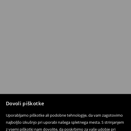
Dovoli piškotke
Uporabljamo piškotke ali podobne tehnologije, da vam zagotovimo
najboljšo izkušnjo pri uporabi našega spletnega mesta. S strinjanjem
z vsemi piškotki nam dovolite, da poskrbimo za vaše udobje pri