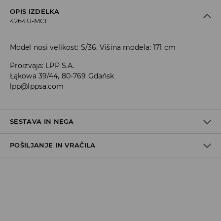
OPIS IZDELKA
4264U-MC1
Model nosi velikost: S/36. Višina modela: 171 cm
Proizvaja
:
LPP S.A.
Łąkowa 39/44, 80-769 Gdańsk
lpp@lppsa.com
SESTAVA IN NEGA
POŠILJANJE IN VRAČILA
Material I
:
100% VISKOZA
STROJNO PRANJE PRI NAJV. TEMP. 30 °C - BLAG
Pravila pošiljanja
POSTOPEK
NE UPORABLJAJTE BELILA
Prevzem v trgovini
(5–7 delovnih dni)
Brezplačno
NE SUŠITE V SUŠILNEM STROJU
DPD Pickup Point
(5–7 delovnih dni)