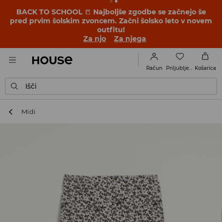
BACK TO SCHOOL
📒
Najboljše zgodbe se začnejo še
pred prvim šolskim zvoncem. Začni šolsko leto v novem
outfitu!
Za njo
Za njega
Priljubljene
Račun
Košarica
Išči
Midi