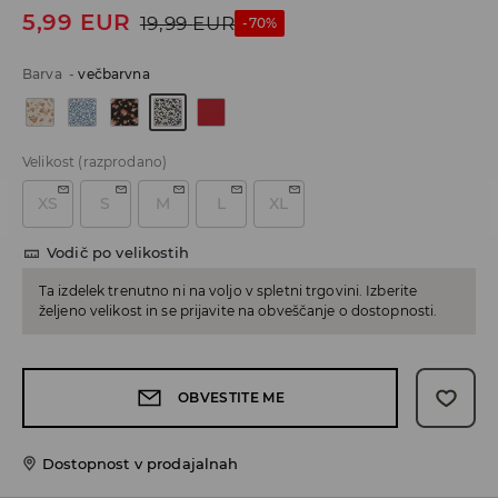
5,99
EUR
19,99
EUR
-70%
Barva
-
večbarvna
Velikost
(razprodano)
XS
S
M
L
XL
Vodič po velikostih
Ta izdelek trenutno ni na voljo v spletni trgovini. Izberite
željeno velikost in se prijavite na obveščanje o dostopnosti.
OBVESTITE ME
Dostopnost v prodajalnah