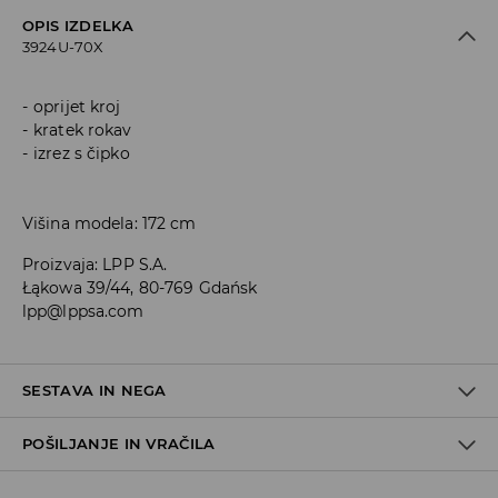
OPIS IZDELKA
3924U-70X
oprijet kroj
kratek rokav
izrez s čipko
Višina modela: 172 cm
Proizvaja
:
LPP S.A.
Łąkowa 39/44, 80-769 Gdańsk
lpp@lppsa.com
SESTAVA IN NEGA
POŠILJANJE IN VRAČILA
Material I
:
92% POLIAMID, 8% ELASTAN
Material II
:
100% POLIESTER