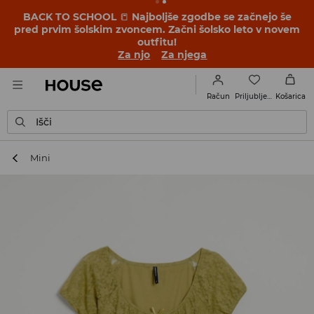
BACK TO SCHOOL
📒
Najboljše zgodbe se začnejo še
pred prvim šolskim zvoncem. Začni šolsko leto v novem
outfitu!
Za njo
Za njega
Priljubljene
Račun
Košarica
Išči
Mini