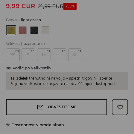
9,99
EUR
21,99
EUR
-55%
Barva
-
light green
Velikost
(razprodano)
XS
S
M
L
XL
Vodič po velikostih
Ta izdelek trenutno ni na voljo v spletni trgovini. Izberite
željeno velikost in se prijavite na obveščanje o dostopnosti.
OBVESTITE ME
Dostopnost v prodajalnah