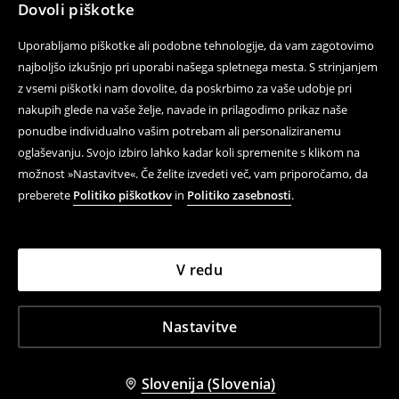
Dovoli piškotke
Uporabljamo piškotke ali podobne tehnologije, da vam zagotovimo
najboljšo izkušnjo pri uporabi našega spletnega mesta. S strinjanjem
z vsemi piškotki nam dovolite, da poskrbimo za vaše udobje pri
nakupih glede na vaše želje, navade in prilagodimo prikaz naše
ponudbe individualno vašim potrebam ali personaliziranemu
oglaševanju. Svojo izbiro lahko kadar koli spremenite s klikom na
možnost »Nastavitve«. Če želite izvedeti več, vam priporočamo, da
preberete
Politiko piškotkov
in
Politiko zasebnosti
.
V redu
Nastavitve
Slovenija (Slovenia)