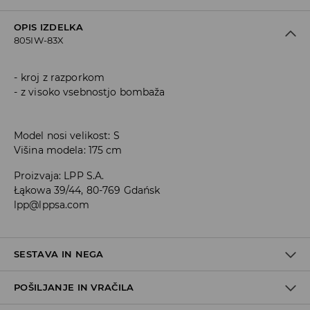
OPIS IZDELKA
805IW-83X
kroj z razporkom
z visoko vsebnostjo bombaža
Model nosi velikost: S
Višina modela: 175 cm
Proizvaja
:
LPP S.A.
Łąkowa 39/44, 80-769 Gdańsk
lpp@lppsa.com
SESTAVA IN NEGA
POŠILJANJE IN VRAČILA
75% VISKOZA, 22% POLIAMID, 3% ELASTAN