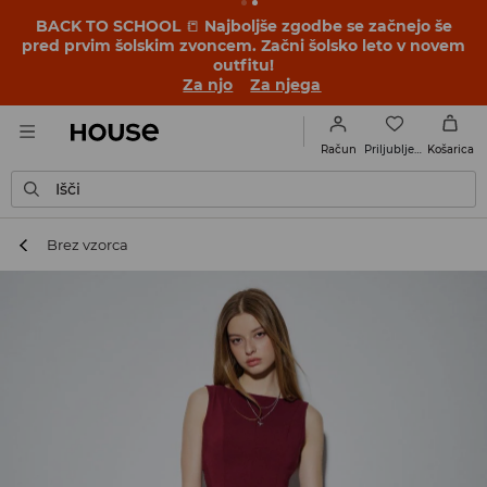
BACK TO SCHOOL
📒
Najboljše zgodbe se začnejo še
pred prvim šolskim zvoncem. Začni šolsko leto v novem
outfitu!
Za njo
Za njega
Priljubljene
Račun
Košarica
Išči
Brez vzorca