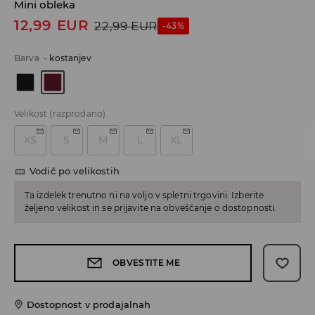
Mini obleka
12,99
EUR
22,99
EUR
-43%
Barva
-
kostanjev
Velikost
(razprodano)
XS
S
M
L
XL
Vodič po velikostih
Ta izdelek trenutno ni na voljo v spletni trgovini. Izberite
željeno velikost in se prijavite na obveščanje o dostopnosti.
OBVESTITE ME
Dostopnost v prodajalnah