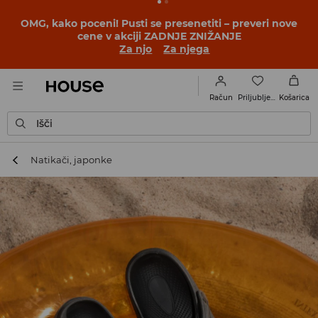
OMG, kako poceni! Pusti se presenetiti – preveri nove
cene v akciji ZADNJE ZNIŽANJE
Za njo
Za njega
Priljubljene
Račun
Košarica
Išči
Natikači, japonke