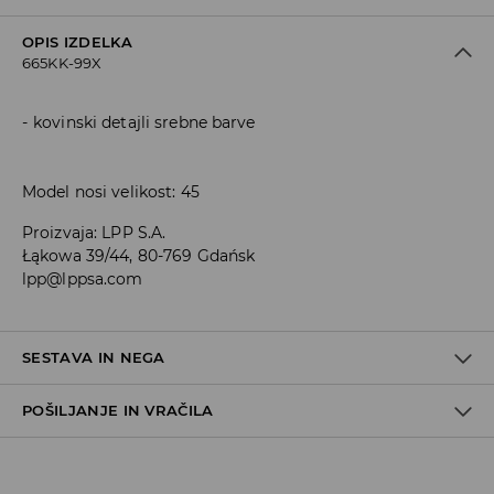
OPIS IZDELKA
665KK-99X
kovinski detajli srebne barve
Model nosi velikost: 45
Proizvaja
:
LPP S.A.
Łąkowa 39/44, 80-769 Gdańsk
lpp@lppsa.com
SESTAVA IN NEGA
POŠILJANJE IN VRAČILA
100% EVA
Pravila pošiljanja