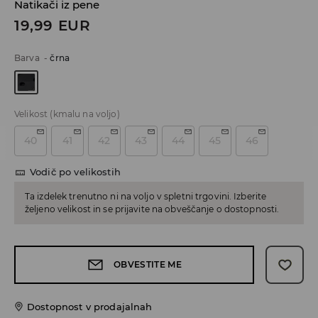
Natikači iz pene
19,99
EUR
Barva
-
črna
Velikost
(kmalu na voljo)
40
41
42
43
44
45
46
Vodič po velikostih
Ta izdelek trenutno ni na voljo v spletni trgovini. Izberite
željeno velikost in se prijavite na obveščanje o dostopnosti.
OBVESTITE ME
Dostopnost v prodajalnah