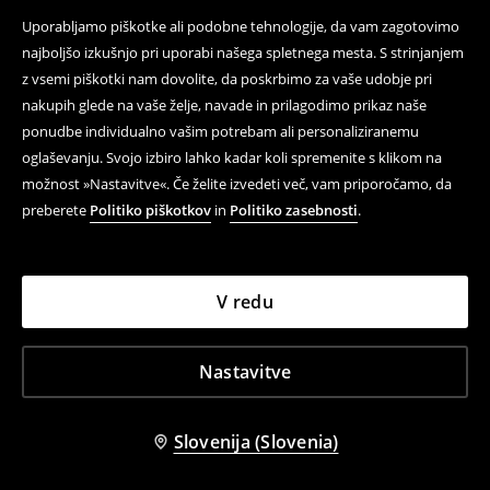
Uporabljamo piškotke ali podobne tehnologije, da vam zagotovimo
najboljšo izkušnjo pri uporabi našega spletnega mesta. S strinjanjem
z vsemi piškotki nam dovolite, da poskrbimo za vaše udobje pri
nakupih glede na vaše želje, navade in prilagodimo prikaz naše
ponudbe individualno vašim potrebam ali personaliziranemu
oglaševanju. Svojo izbiro lahko kadar koli spremenite s klikom na
možnost »Nastavitve«. Če želite izvedeti več, vam priporočamo, da
preberete
Politiko piškotkov
in
Politiko zasebnosti
.
V redu
Nastavitve
Slovenija (Slovenia)