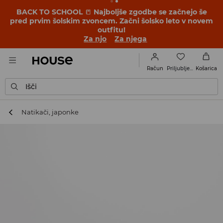
BACK TO SCHOOL
📒
Najboljše zgodbe se začnejo še
pred prvim šolskim zvoncem. Začni šolsko leto v novem
outfitu!
Za njo
Za njega
Priljubljene
Račun
Košarica
Išči
Natikači, japonke