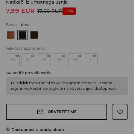
Natikači iz umetnega usnja
7,99
EUR
17,99
EUR
-56%
Barva
-
črna
Velikost
(razprodano)
36
37
38
39
40
41
Vodič po velikostih
Ta izdelek trenutno ni na voljo v spletni trgovini. Izberite
željeno velikost in se prijavite na obveščanje o dostopnosti.
OBVESTITE ME
Dostopnost v prodajalnah