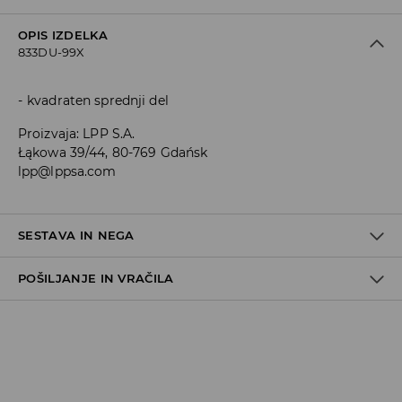
OPIS IZDELKA
833DU-99X
kvadraten sprednji del
Proizvaja
:
LPP S.A.
Łąkowa 39/44, 80-769 Gdańsk
lpp@lppsa.com
SESTAVA IN NEGA
POŠILJANJE IN VRAČILA
Material I
:
100% POLIURETAN
Material II
:
100% POLIURETAN
Material III
:
100% SINTETIČNA GUMA
Pravila pošiljanja
NE PERITE
Prevzem v trgovini
(5–7 delovnih dni)
NE UPORABLJAJTE BELILA
Brezplačno