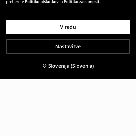
preberete
Politiko piškotkov
in
Politiko zasebnosti
.
V redu
Nastavitve
Slovenija (Slovenia)