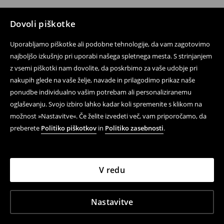
Dovoli piškotke
Uporabljamo piškotke ali podobne tehnologije, da vam zagotovimo
najboljšo izkušnjo pri uporabi našega spletnega mesta. S strinjanjem
z vsemi piškotki nam dovolite, da poskrbimo za vaše udobje pri
nakupih glede na vaše želje, navade in prilagodimo prikaz naše
ponudbe individualno vašim potrebam ali personaliziranemu
oglaševanju. Svojo izbiro lahko kadar koli spremenite s klikom na
možnost »Nastavitve«. Če želite izvedeti več, vam priporočamo, da
preberete
Politiko piškotkov
in
Politiko zasebnosti
.
V redu
Nastavitve