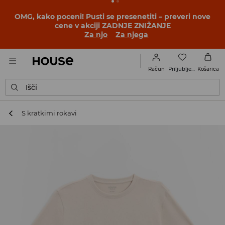
BACK TO SCHOOL
📒
Najboljše zgodbe se začnejo še
pred prvim šolskim zvoncem. Začni šolsko leto v novem
outfitu!
Za njo
Za njega
Priljubljene
Račun
Košarica
Išči
S kratkimi rokavi