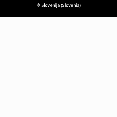
Slovenija (Slovenia)
Tudi druge stranke so izbrale
Navadna majica Basic
Navadna majica Basic