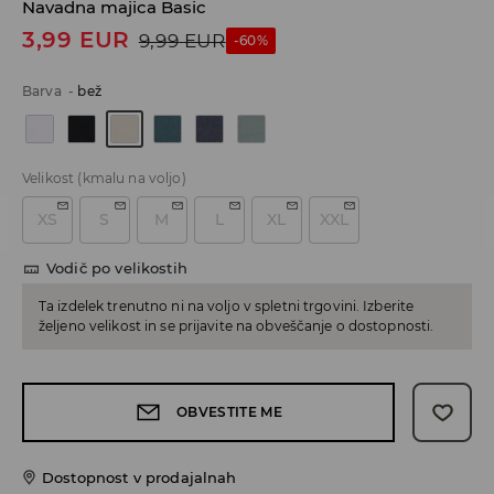
Navadna majica Basic
3,99
EUR
9,99
EUR
-60%
Barva
-
bež
Velikost
(kmalu na voljo)
XS
S
M
L
XL
XXL
Vodič po velikostih
Ta izdelek trenutno ni na voljo v spletni trgovini. Izberite
željeno velikost in se prijavite na obveščanje o dostopnosti.
OBVESTITE ME
Dostopnost v prodajalnah