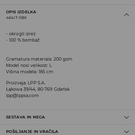
OPIS IZDELKA
464IT-08X
okrogli izrez
100 % bombaž
Gramatura materiala: 200 gsm
Model nosi velikost: L
Višina modela: 185 cm
Proizvaja
:
LPP S.A.
Łąkowa 39/44, 80-769 Gdańsk
lpp@lppsa.com
SESTAVA IN NEGA
POŠILJANJE IN VRAČILA
100% BOMBAŽ