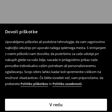
Dovoli piškotke
Uporabljamo piškotke ali podobne tehnologije, da vam zagotovimo
najboljšo izkušnjo pri uporabi našega spletnega mesta. S strinjanjem
z vsemi piškotki nam dovolite, da poskrbimo za vaše udobje pri
nakupih glede na vaše želje, navade in prilagodimo prikaz naše
ponudbe individualno vašim potrebam ali personaliziranemu
oglaševanju. Svojo izbiro lahko kadar koli spremenite s klikom na
možnost »Nastavitve«. Če želite izvedeti več, vam priporočamo, da
preberete
Politiko piškotkov
in
Politiko zasebnosti
.
V redu