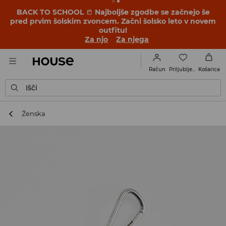
BACK TO SCHOOL
📒
Najboljše zgodbe se začnejo še
pred prvim šolskim zvoncem. Začni šolsko leto v novem
outfitu!
Za njo
Za njega
Priljubljene
Račun
Košarica
Išči
Ženska