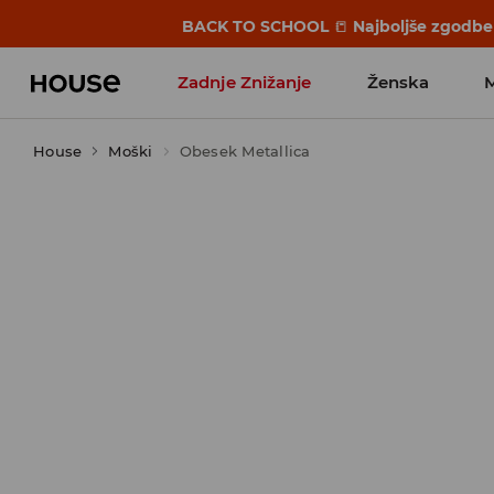
BACK TO SCHOOL
📒
Najboljše zgodbe 
Zadnje Znižanje
Ženska
House
Moški
Favoriti vplivnežev
Obesek Metallica