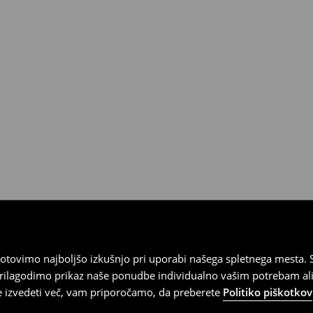
tovimo najboljšo izkušnjo pri uporabi našega spletnega mesta. S
 prilagodimo prikaz naše ponudbe individualno vašim potrebam ali
te izvedeti več, vam priporočamo, da preberete
Politiko piškotkov