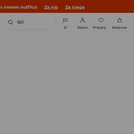
 v novem outfitu!
Za njo
Za njega
Išči
SI
Račun
Priljubljene
Košarica