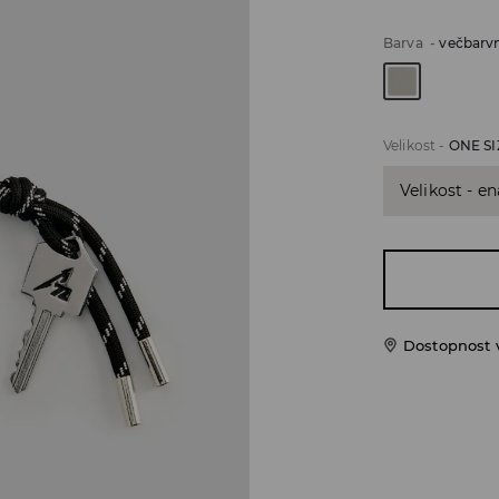
Barva
-
večbarv
Velikost
-
ONE SI
Velikost - en
Dostopnost 