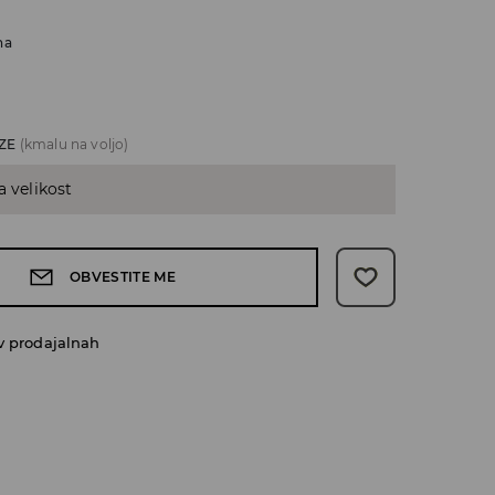
na
ZE
(kmalu na voljo)
a velikost
OBVESTITE ME
v prodajalnah