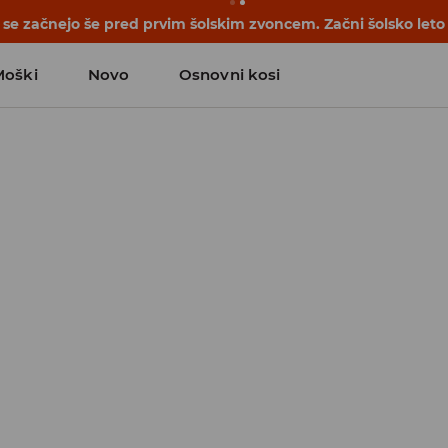
se začnejo še pred prvim šolskim zvoncem. Začni šolsko leto
Moški
Novo
Osnovni kosi