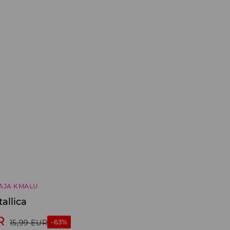
AJA KMALU
allica
R
-63%
15,99
EUR