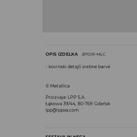
OPIS IZDELKA
870JR-MLC
kovinski detajli srebne barve
© Metallica
Proizvaja
:
LPP S.A.
Łąkowa 39/44, 80-769 Gdańsk
lpp@lppsa.com