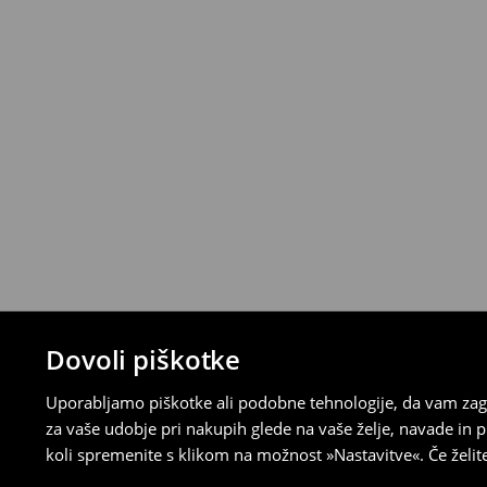
⟶
Podrobna politika vračanja
Dovoli piškotke
Uporabljamo piškotke ali podobne tehnologije, da vam zago
za vaše udobje pri nakupih glede na vaše želje, navade in
koli spremenite s klikom na možnost »Nastavitve«. Če želi