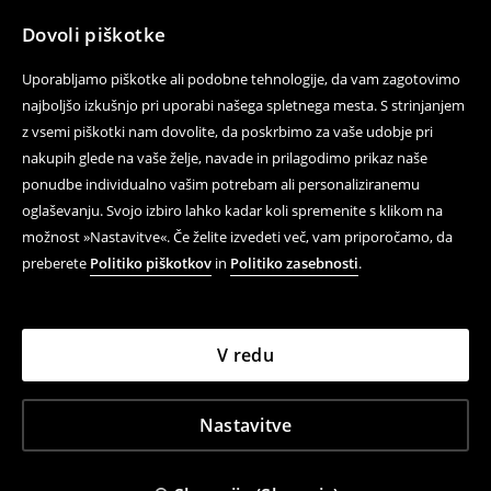
Dovoli piškotke
Uporabljamo piškotke ali podobne tehnologije, da vam zagotovimo
najboljšo izkušnjo pri uporabi našega spletnega mesta. S strinjanjem
z vsemi piškotki nam dovolite, da poskrbimo za vaše udobje pri
nakupih glede na vaše želje, navade in prilagodimo prikaz naše
ponudbe individualno vašim potrebam ali personaliziranemu
oglaševanju. Svojo izbiro lahko kadar koli spremenite s klikom na
možnost »Nastavitve«. Če želite izvedeti več, vam priporočamo, da
preberete
Politiko piškotkov
in
Politiko zasebnosti
.
V redu
Nastavitve