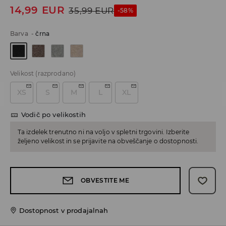
14,99
EUR
35,99
EUR
-58%
Barva
-
črna
Velikost
(razprodano)
XS
S
M
L
XL
Vodič po velikostih
Ta izdelek trenutno ni na voljo v spletni trgovini. Izberite
željeno velikost in se prijavite na obveščanje o dostopnosti.
OBVESTITE ME
Dostopnost v prodajalnah