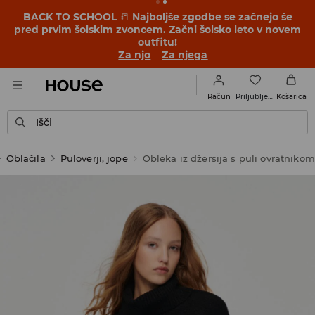
BACK TO SCHOOL
📒
Najboljše zgodbe se začnejo še
pred prvim šolskim zvoncem. Začni šolsko leto v novem
outfitu!
Za njo
Za njega
Priljubljene
Račun
Košarica
Išči
Oblačila
Puloverji, jope
Obleka iz džersija s puli ovratnikom