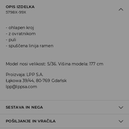
OPIS IZDELKA
5798X-99X
ohlapen kroj
z ovratnikom
puli
spuščena linija ramen
Model nosi velikost: S/36. Višina modela: 177 cm
Proizvaja
:
LPP S.A.
Łąkowa 39/44, 80-769 Gdańsk
lpp@lppsa.com
SESTAVA IN NEGA
POŠILJANJE IN VRAČILA
Material I
:
60% AKRIL, 30% POLIAMID, 8% VOLNA, 2% ELASTAN