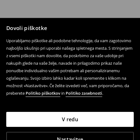
Dovoli piškotke
Uporabljamo piškotke ali podobne tehnologije, da vam zagotovimo
najboljšo izkušnjo pri uporabi našega spletnega mesta. S strinjanjem
z vsemi piškotki nam dovolite, da poskrbimo za vaše udobje pri
nakupih glede na vaše želje, navade in prilagodimo prikaz naše
ponudbe individualno vašim potrebam ali personaliziranemu
oglaševanju. Svojo izbiro lahko kadar koli spremenite s klikom na
možnost »Nastavitve«. Če želite izvedeti več, vam priporočamo, da
preberete
Politiko piškotkov
in
Politiko zasebnosti
.
V redu
Nastavitve