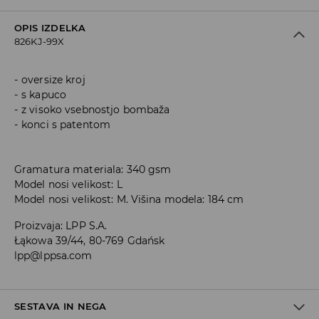
OPIS IZDELKA
826KJ-99X
oversize kroj
s kapuco
z visoko vsebnostjo bombaža
konci s patentom
Gramatura materiala: 340 gsm
Model nosi velikost: L
Model nosi velikost: M. Višina modela: 184 cm
Proizvaja
:
LPP S.A.
Łąkowa 39/44, 80-769 Gdańsk
lpp@lppsa.com
SESTAVA IN NEGA