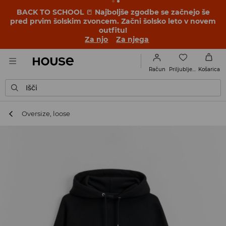
BACK TO SCHOOL
📒
Najboljše zgodbe se začnejo še
pred prvim šolskim zvoncem. Začni šolsko leto v novem
outfitu!
Za njo
Za njega
Priljubljene
Račun
Košarica
Išči
Oversize, loose