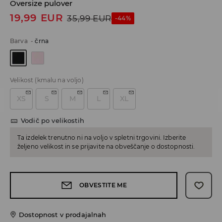
Oversize pulover
19,99
EUR
35,99
EUR
-44%
Barva
-
črna
Velikost
(kmalu na voljo)
XS
S
M
L
XL
Vodič po velikostih
Ta izdelek trenutno ni na voljo v spletni trgovini. Izberite
željeno velikost in se prijavite na obveščanje o dostopnosti.
OBVESTITE ME
Dostopnost v prodajalnah