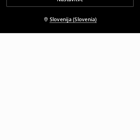
Slovenija (Slovenia)
Tudi druge stranke so izbrale