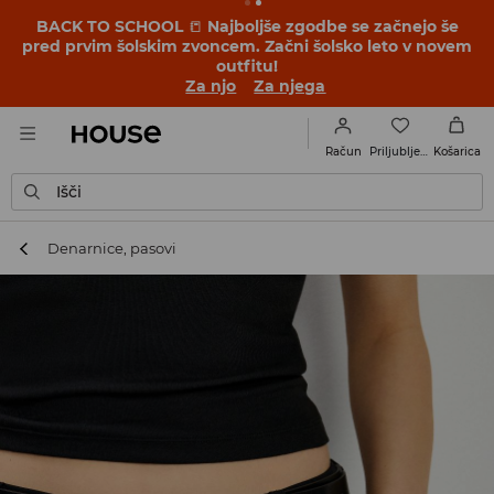
BACK TO SCHOOL
📒
Najboljše zgodbe se začnejo še
pred prvim šolskim zvoncem. Začni šolsko leto v novem
outfitu!
Za njo
Za njega
Priljubljene
Račun
Košarica
Išči
Denarnice, pasovi