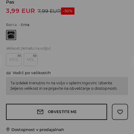
Pas
3,99
EUR
7,99
EUR
-50%
Barva
-
črna
Velikost
(kmalu na voljo)
XS/S
M/L
Vodič po velikostih
Ta izdelek trenutno ni na voljo v spletni trgovini. Izberite
željeno velikost in se prijavite na obveščanje o dostopnosti.
OBVESTITE ME
Dostopnost v prodajalnah