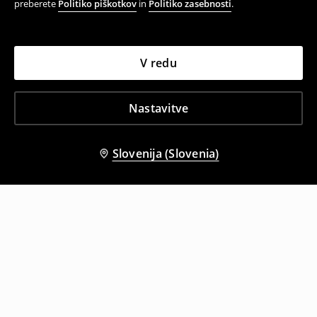
preberete
Politiko piškotkov
in
Politiko zasebnosti
.
V redu
Nastavitve
Slovenija (Slovenia)