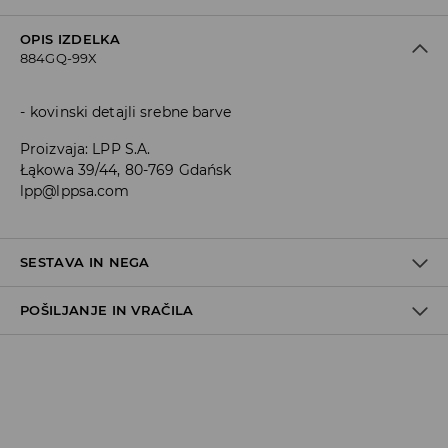
OPIS IZDELKA
884GQ-99X
kovinski detajli srebne barve
Proizvaja
:
LPP S.A.
Łąkowa 39/44, 80-769 Gdańsk
lpp@lppsa.com
SESTAVA IN NEGA
POŠILJANJE IN VRAČILA
100% POLIURETAN
Pravila pošiljanja
Prevzem v trgovini
(5–7 delovnih dni)
Brezplačno